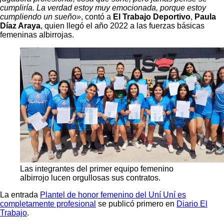
cumpliría. La verdad estoy muy emocionada, porque estoy
cumpliendo un sueño»
, contó a
El Trabajo Deportivo
,
Paula
Díaz Araya
, quien llegó el año 2022 a las fuerzas básicas
femeninas albirrojas.
Las integrantes del primer equipo femenino
albirrojo lucen orgullosas sus contratos.
La entrada
Plantel de honor femenino del Uní Uní es
completamente profesional
se publicó primero en
Diario El
Trabajo
.