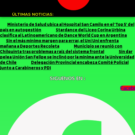
ÚLTIMAS NOTICIAS:
Ministerio de Salud ubica al Hospital San Camilo en el ‘Top 5’ del
país en autogestión
Stardance del Liceo Corina Urbina
clasifica al Latinoamericano de Dance World Cup en Argentina
Sin el más mínimo margen para errar, el Uní Uní enfrenta
mañana a Deportes Recoleta
Municipio se reunió con
Chilquinta tras problemas a raíz del sistema frontal
Sin dar
pelea Unión San Felipe se inclinó por la mínima ante la Universidad
de Chile
Delegación Provincial encabeza Comité Policial
junto a Carabineros y PDI
SIGUENOS EN :
Faceb