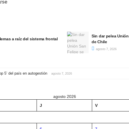
arse
 la mínima ante la Universidad
Ministerio de Salud 
autogestión
agosto 7, 2026
op 5’ del país en autogestión
agosto 7, 2026
agosto 2026
J
V
6
7