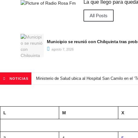
La que llego para qued
All Posts
Sin dar pelea Unión San Felipe se inclinó por
rontal
de Chile
agosto 7, 2026
Ministerio de Salud ubica al Hospital San Camilo en el ‘T
NOTICIAS
L
M
X
3
4
5