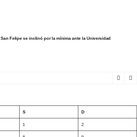
ubica al Hospital San Camilo en el ‘Top 5’ del país en
S
D
1
2
8
9