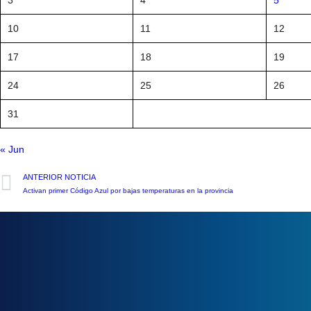
10
11
12
17
18
19
24
25
26
31
« Jun
ANTERIOR NOTICIA
Activan primer Código Azul por bajas temperaturas en la provincia