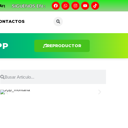
SIGUENOS EN :
ntina
Sin el más mínimo margen para errar, el Uní Uní enfren
ONTACTOS
PP
REPRODUCTOR