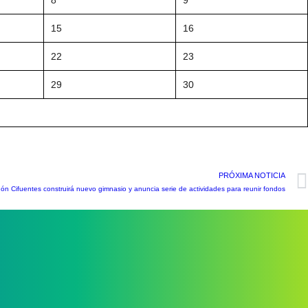
15
16
22
23
29
30
PRÓXIMA NOTICIA
dón Cifuentes construirá nuevo gimnasio y anuncia serie de actividades para reunir fondos