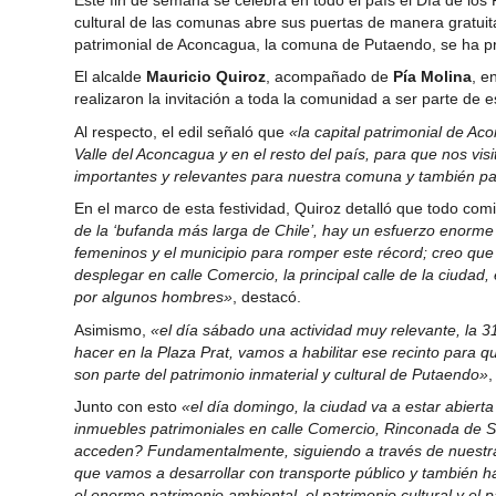
Este fin de semana se celebra en todo el país el Día de los
cultural de las comunas abre sus puertas de manera gratuita
patrimonial de Aconcagua, la comuna de Putaendo, se ha pr
El alcalde
Mauricio Quiroz
, acompañado de
Pía Molina
, e
realizaron la invitación a toda la comunidad a ser parte de 
Al respecto, el edil señaló que
«la capital patrimonial de Ac
Valle del Aconcagua y en el resto del país, para que nos vis
importantes y relevantes para nuestra comuna y también par
En el marco de esta festividad, Quiroz detalló que todo co
de la ‘bufanda más larga de Chile’, hay un esfuerzo enorme 
femeninos y el municipio para romper este récord; creo que 
desplegar en calle Comercio, la principal calle de la ciuda
por algunos hombres»
, destacó.
Asimismo,
«el día sábado una actividad muy relevante, la 
hacer en la Plaza Prat, vamos a habilitar ese recinto par
son parte del patrimonio inmaterial y cultural de Putaendo»
,
Junto con esto
«el día domingo, la ciudad va a estar abierta
inmuebles patrimoniales en calle Comercio, Rinconada de Sil
acceden? Fundamentalmente, siguiendo a través de nuestras r
que vamos a desarrollar con transporte público y también ha
el enorme patrimonio ambiental, el patrimonio cultural y el 