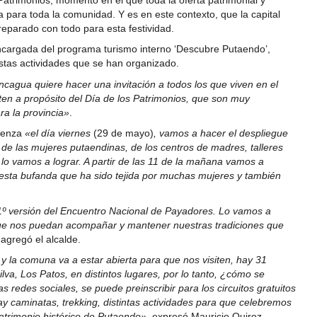
 Patrimonios, momento en el que toda la oferta patrimonial y
 para toda la comunidad. Y es en este contexto, que la capital
eparado con todo para esta festividad.
ncargada del programa turismo interno ‘Descubre Putaendo’,
estas actividades que se han organizado.
oncagua quiere hacer una invitación a todos los que viven en el
iten a propósito del Día de los Patrimonios, que son muy
a la provincia»
.
mienza
«el día viernes
(29 de mayo)
, vamos a hacer el despliegue
de las mujeres putaendinas, de los centros de madres, talleres
lo vamos a lograr. A partir de las 11 de la mañana vamos a
d, esta bufanda que ha sido tejida por muchas mujeres y también
31º versión del Encuentro Nacional de Payadores. Lo vamos a
a que nos puedan acompañar y mantener nuestras tradiciones que
 agregó el alcalde.
 y la comuna va a estar abierta para que nos visiten, hay 31
va, Los Patos, en distintos lugares, por lo tanto, ¿cómo se
edes sociales, se puede preinscribir para los circuitos gratuitos
y caminatas, trekking, distintas actividades para que celebremos
patrimonio histórico de Putaendo»
, expresó Mauricio Quiroz.