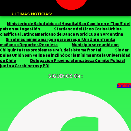
ÚLTIMAS NOTICIAS:
Ministerio de Salud ubica al Hospital San Camilo en el ‘Top 5’ del
país en autogestión
Stardance del Liceo Corina Urbina
clasifica al Latinoamericano de Dance World Cup en Argentina
Sin el más mínimo margen para errar, el Uní Uní enfrenta
mañana a Deportes Recoleta
Municipio se reunió con
Chilquinta tras problemas a raíz del sistema frontal
Sin dar
pelea Unión San Felipe se inclinó por la mínima ante la Universidad
de Chile
Delegación Provincial encabeza Comité Policial
junto a Carabineros y PDI
SIGUENOS EN :
Faceb