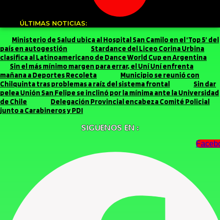
ÚLTIMAS NOTICIAS:
Ministerio de Salud ubica al Hospital San Camilo en el ‘Top 5’ del
país en autogestión
Stardance del Liceo Corina Urbina
clasifica al Latinoamericano de Dance World Cup en Argentina
Sin el más mínimo margen para errar, el Uní Uní enfrenta
mañana a Deportes Recoleta
Municipio se reunió con
Chilquinta tras problemas a raíz del sistema frontal
Sin dar
pelea Unión San Felipe se inclinó por la mínima ante la Universidad
de Chile
Delegación Provincial encabeza Comité Policial
junto a Carabineros y PDI
SIGUENOS EN :
Faceb