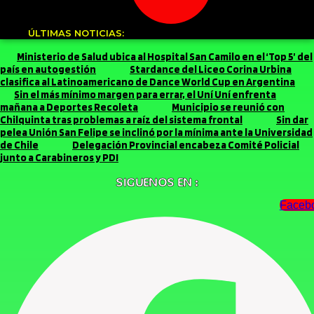
ÚLTIMAS NOTICIAS:
Ministerio de Salud ubica al Hospital San Camilo en el ‘Top 5’ del
país en autogestión
Stardance del Liceo Corina Urbina
clasifica al Latinoamericano de Dance World Cup en Argentina
Sin el más mínimo margen para errar, el Uní Uní enfrenta
mañana a Deportes Recoleta
Municipio se reunió con
Chilquinta tras problemas a raíz del sistema frontal
Sin dar
pelea Unión San Felipe se inclinó por la mínima ante la Universidad
de Chile
Delegación Provincial encabeza Comité Policial
junto a Carabineros y PDI
SIGUENOS EN :
Faceb