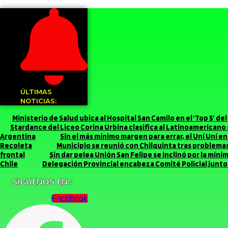
ÚLTIMAS
NOTICIAS:
Ministerio de Salud ubica al Hospital San Camilo en el ‘Top 5’ d
Stardance del Liceo Corina Urbina clasifica al Latinoamerican
Argentina
Sin el más mínimo margen para errar, el Uní Uní 
Recoleta
Municipio se reunió con Chilquinta tras problemas 
frontal
Sin dar pelea Unión San Felipe se inclinó por la míni
Chile
Delegación Provincial encabeza Comité Policial junto 
SIGUENOS EN :
Facebook