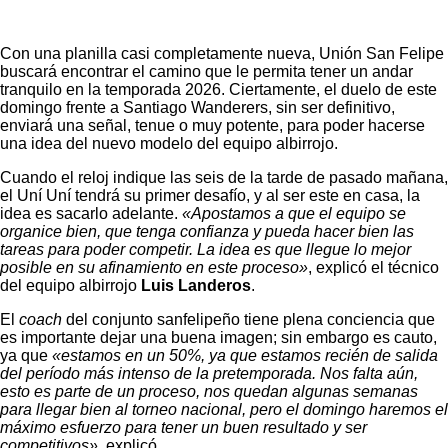
Con una planilla casi completamente nueva, Unión San Felipe
buscará encontrar el camino que le permita tener un andar
tranquilo en la temporada 2026. Ciertamente, el duelo de este
domingo frente a Santiago Wanderers, sin ser definitivo,
enviará una señal, tenue o muy potente, para poder hacerse
una idea del nuevo modelo del equipo albirrojo.
Cuando el reloj indique las seis de la tarde de pasado mañana,
el Uní Uní tendrá su primer desafío, y al ser este en casa, la
idea es sacarlo adelante.
«Apostamos a que el equipo se
organice bien, que tenga confianza y pueda hacer bien las
tareas para poder competir. La idea es que llegue lo mejor
posible en su afinamiento en este proceso»
, explicó el técnico
del equipo albirrojo
Luis Landeros
.
El
coach
del conjunto sanfelipeño tiene plena conciencia que
es importante dejar una buena imagen; sin embargo es cauto,
ya que
«estamos en un 50%, ya que estamos recién de salida
del período más intenso de la pretemporada. Nos falta aún,
esto es parte de un proceso, nos quedan algunas semanas
para llegar bien al torneo nacional, pero el domingo haremos el
máximo esfuerzo para tener un buen resultado y ser
competitivos»
, explicó.