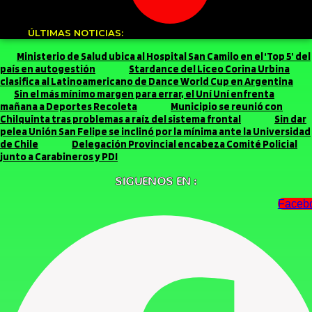
ÚLTIMAS NOTICIAS:
Ministerio de Salud ubica al Hospital San Camilo en el ‘Top 5’ del
país en autogestión
Stardance del Liceo Corina Urbina
clasifica al Latinoamericano de Dance World Cup en Argentina
Sin el más mínimo margen para errar, el Uní Uní enfrenta
mañana a Deportes Recoleta
Municipio se reunió con
Chilquinta tras problemas a raíz del sistema frontal
Sin dar
pelea Unión San Felipe se inclinó por la mínima ante la Universidad
de Chile
Delegación Provincial encabeza Comité Policial
junto a Carabineros y PDI
SIGUENOS EN :
Faceb