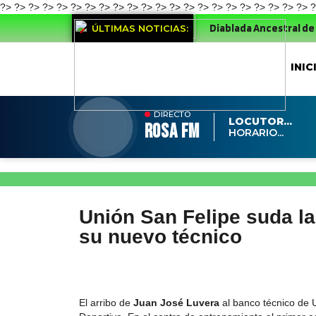
?>
?>
?>
?>
?>
?>
?> ?>
?>
?>
?>
?> ?>
?>
?>
?>
?>
?>
?>
?>
?>
?>
?
Diablada Ancestral de la Carmelita
ÚLTIMAS NOTICIAS:
INIC
DIRECTO
LOCUTOR...
ROSA FM
HORARIO...
Unión San Felipe suda la
su nuevo técnico
El arribo de
Juan José Luvera
al banco técnico de 