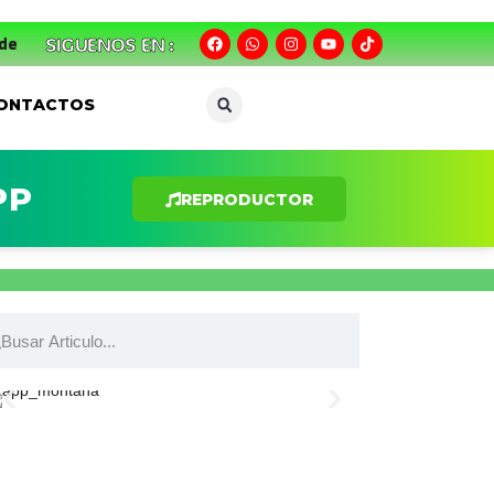
SIGUENOS EN :
igioso
Caen cuatro prófugos de la justicia durante servi
ONTACTOS
PP
REPRODUCTOR