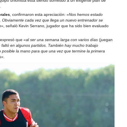
quipo unionista está siendo sometido a un exigente plan de
.
erales
, confirmaron esta apreciación:
«Nos hemos estado
e. Obviamente cada vez que llega un nuevo entrenador se
o»
, señaló Kevin Serrano, jugador que ha sido bien evaluado
, expresó que
«al ser una semana larga con varios días
(juegan
s faltó en algunos partidos. También hay mucho trabajo
do posible la mano para que una vez que termine la primera
s»
.