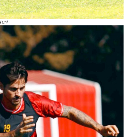
í Uní.