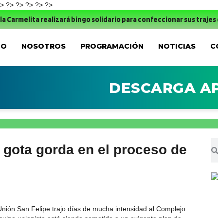
> ?>
?>
?> ?>
?>
 realizará bingo solidario para confeccionar sus trajes de baile rel
IO
NOSOTROS
PROGRAMACIÓN
NOTICIAS
C
DESCARGA A
 gota gorda en el proceso de
Unión San Felipe trajo días de mucha intensidad al Complejo