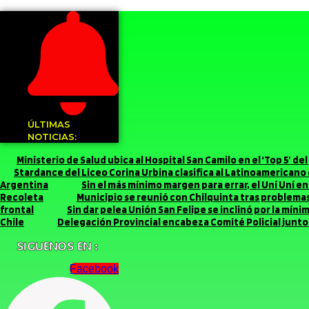
ÚLTIMAS
NOTICIAS:
Ministerio de Salud ubica al Hospital San Camilo en el ‘Top 5’ d
Stardance del Liceo Corina Urbina clasifica al Latinoamerican
Argentina
Sin el más mínimo margen para errar, el Uní Uní 
Recoleta
Municipio se reunió con Chilquinta tras problemas 
frontal
Sin dar pelea Unión San Felipe se inclinó por la míni
Chile
Delegación Provincial encabeza Comité Policial junto 
SIGUENOS EN :
Facebook