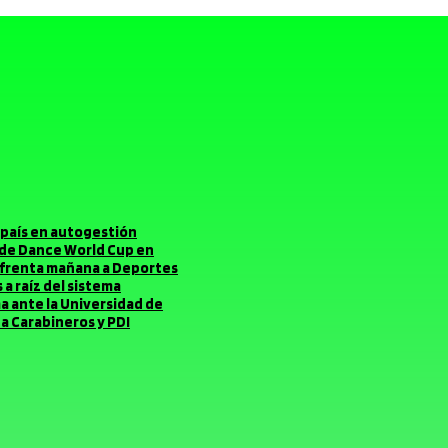
el país en autogestión
o de Dance World Cup en
enfrenta mañana a Deportes
a raíz del sistema
ma ante la Universidad de
a Carabineros y PDI