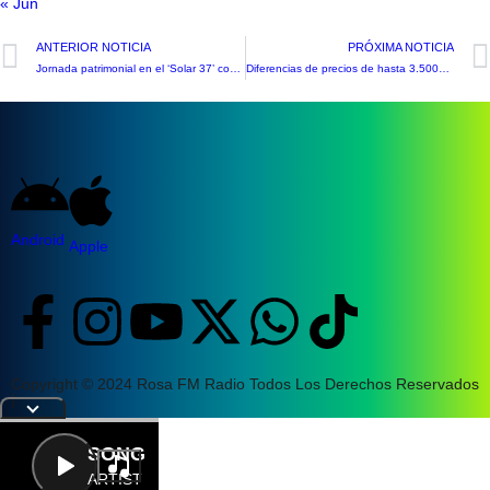
« Jun
ANTERIOR NOTICIA
PRÓXIMA NOTICIA
Jornada patrimonial en el ‘Solar 37’ conmemoró la proclamación de la Independencia de Chile en San Felipe
Diferencias de precios de hasta 3.500%: Sernac lanza cotizador de útiles y uniformes escolares
Android
Apple
Copyright © 2024 Rosa FM Radio Todos Los Derechos Reservados
|
Letra
SONG
ARTIST