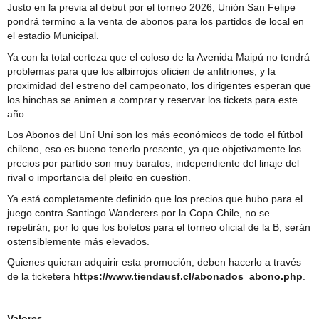
Comité Policial junto a Carabineros y PDI
Justo en la previa al debut por el torneo 2026, Unión San Felipe
pondrá termino a la venta de abonos para los partidos de local en
el estadio Municipal.
Ya con la total certeza que el coloso de la Avenida Maipú no tendrá
problemas para que los albirrojos oficien de anfitriones, y la
proximidad del estreno del campeonato, los dirigentes esperan que
los hinchas se animen a comprar y reservar los tickets para este
año.
Los Abonos del Uní Uní son los más económicos de todo el fútbol
chileno, eso es bueno tenerlo presente, ya que objetivamente los
precios por partido son muy baratos, independiente del linaje del
rival o importancia del pleito en cuestión.
Ya está completamente definido que los precios que hubo para el
juego contra Santiago Wanderers por la Copa Chile, no se
repetirán, por lo que los boletos para el torneo oficial de la B, serán
ostensiblemente más elevados.
Quienes quieran adquirir esta promoción, deben hacerlo a través
de la ticketera
https://www.tiendausf.cl/abonados_abono.php
.
Valores