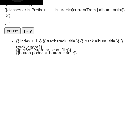
{{playListTitle}}
{{classes.artistPrefix + ' ' + list.tracks[currentTrack].album_artist}}
pause
play
{{ index + 1 }}
{{ track.track_title }}
{{ track.album_title }}
{{
track.lenght }}
{{getSVG(store.sr_icon_file)}}
{{button.podcast_button_name}}