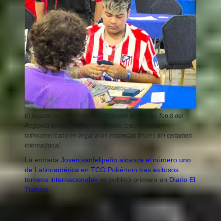
El jugador nacional logró posicionarse dentro del Top 8 del
Regional de Mérida, siendo el único representante
latinoamericano en llegar a las instancias finales del certamen
internacional.
La entrada
Joven sanfelipeño alcanza el número uno
de Latinoamérica en TCG Pokémon tras exitosos
torneos internacionales
se publicó primero en
Diario El
Trabajo
.