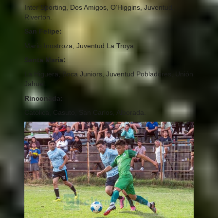
Inter Sporting, Dos Amigos, O’Higgins, Juventud,
Riverton.
San Felipe:
Mario Inostroza, Juventud La Troya.
Santa María:
La Higuera, Boca Juniors, Juventud Pobladores, Unión
Jahuel.
Rinconada:
Católica, Casuto, San Carlos, Alborada.