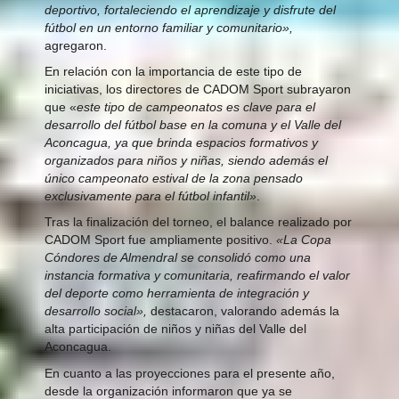
deportivo, fortaleciendo el aprendizaje y disfrute del
fútbol en un entorno familiar y comunitario»,
agregaron.
En relación con la importancia de este tipo de
iniciativas, los directores de CADOM Sport subrayaron
que «
este tipo de campeonatos es clave para el
desarrollo del fútbol base en la comuna y el Valle del
Aconcagua, ya que brinda espacios formativos y
organizados para niños y niñas, siendo además el
único campeonato estival de la zona pensado
exclusivamente para el fútbol infantil»
.
Tras la finalización del torneo, el balance realizado por
CADOM Sport fue ampliamente positivo.
«La Copa
Cóndores de Almendral se consolidó como una
instancia formativa y comunitaria, reafirmando el valor
del deporte como herramienta de integración y
desarrollo social»,
destacaron, valorando además la
alta participación de niños y niñas del Valle del
Aconcagua.
En cuanto a las proyecciones para el presente año,
desde la organización informaron que ya se