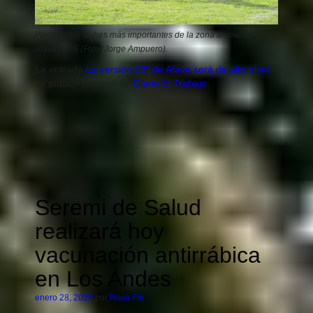
Parte de los clubes más importantes de la zona animarán el
Afava 2026 (Foto: Jorge Ampuero).
La entrada
La versión 26º de Afava será de alto nivel
se publicó primero en
Diario El Trabajo
.
Seremi de Salud
realizará hoy
vacunación antirrábica
en Los Andes
enero 28, 2026
por
Rosa Fm