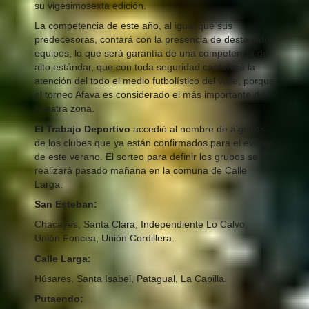
su vigesimosexta edición.
La competencia de este año, al igual que sus
predecesoras, contará con la presencia de destacados
equipos, lo que será garantía de una competencia de
alto estándar, que con toda seguridad capturará la
atención del todo el medio futbolístico del valle, porque
el torneo Afava es considerado el más importante de
nuestra zona.
El Trabajo Deportivo
accedió al nombre de algunos
de los clubes que ya están confirmados para el evento
de este verano. El sorteo para definir los grupos se
realizará pasado mañana en la comuna de Calle
Larga.
San Esteban:
Chacayes, Santa Clara, Independiente Lo Calvo,
Unión Foncea, Unión Cordillera.
Calle Larga:
Húsares, Santa Isabel, Patagual, La Capilla.
Putaendo: