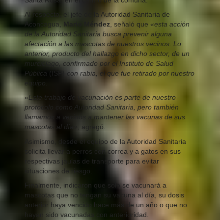
Al respecto, el jefe de la Autoridad Sanitaria de
Aconcagua,
Mario Méndez
, señaló que
«esta acción
de la Autoridad Sanitaria busca prevenir alguna
afectación a las mascotas de nuestros vecinos. Lo
anterior, producto del hallazgo en dicho sector, de un
murciélago, confirmado por el Instituto de Salud
Pública
(ISP)
con rabia, el que fue retirado por nuestro
equipo
.
«
Este trabajo de vacunación es parte de nuestro
protocolo como Autoridad Sanitaria, pero también
llamamos a vecinos a mantener las vacunas de sus
mascotas al día»
, agregó.
Asimismo, desde el equipo de la Autoridad Sanitaria
solicita llevar a perros con correa y a gatos en sus
respectivas jaulas de transporte para evitar
situaciones de riesgo.
Finalmente, indicaron que solo se vacunará a
mascotas que no tengan su vacuna al día, su dosis
anterior haya vencido hace más de un año o que no
hayan sido vacunadas con anterioridad.