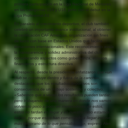
primera participación en la Liga Nacional de Menores
en las categorías U14 y U18, junto con el debut en la
Liga Profesional A3.
En paralelo al crecimiento deportivo, el club también
celebró un importante avance institucional, al obtener
la certificación CAF Americas, organización sin fines
de lucro con base en Estados Unidos que facilita
donaciones internacionales. Este reconocimiento avala
la transparencia y solidez administrativa del club,
considerando aspectos como gobernanza, estados
financieros y estructura directiva.
Al respecto, desde la presidencia enfatizaron que
«un
club se construye dentro y fuera de la cancha»,
destacando que los resultados deportivos son
consecuencia de un trabajo sostenido y colectivo.
«Sabemos que a veces los resultados pueden tardar,
pero trabajando de una manera en donde nos vamos
volviendo poco a poco en merecedores de estos,
estos no tardan en llegar y en nuestro caso estamos
felices, porque estos han comenzado a llegar incluso
más temprano de lo que pensábamos»,
expresó Alex