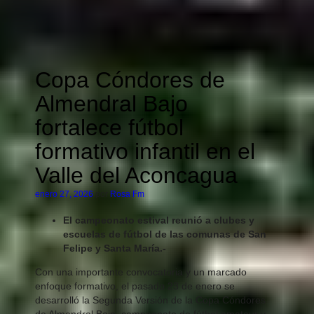
Copa Cóndores de
Almendral Bajo
fortalece fútbol
formativo infantil en el
Valle del Aconcagua
enero 27, 2026
por
Rosa Fm
El campeonato estival reunió a clubes y
escuelas de fútbol de las comunas de San
Felipe y Santa María.-
Con una importante convocatoria y un marcado
enfoque formativo, el pasado 23 de enero se
desarrolló la Segunda Versión de la Copa Cóndores
de Almendral Bajo, campeonato de fútbol amateur y