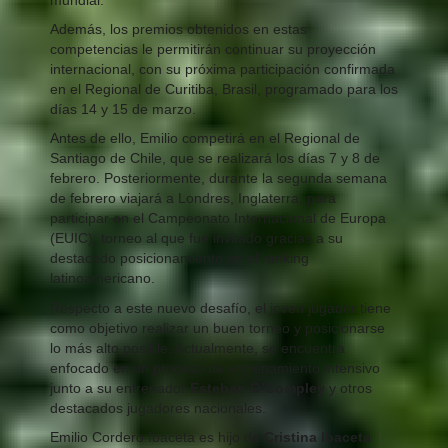
Además, los premios obtenidos en estas
competencias le permitirán continuar su proyección
internacional, con su próxima participación confirmada
en el Regional de Curitiba, Brasil, programado para los
días 14 y 15 de marzo.
Antes de ello, Emilio competirá en el Regional de
Santiago de Chile, que se realizará los días 7 y 8 de
febrero. Posteriormente, durante la segunda semana
de febrero viajará a Londres, Inglaterra, para
participar en el Campeonato Internacional de Europa
(EUIC), torneo al que fue invitado gracias a su
destacado posicionamiento en el ranking
latinoamericano.
Respecto a este nuevo desafío, el joven jugador tiene
como objetivo realizar un buen torneo y posicionarse
lo más alto posible. Actualmente, se encuentra
enfocado en un proceso de entrenamiento intensivo
junto a su entrenador
Esteban O’Compley
y otros
destacados jugadores nacionales.
Emilio Cordero Ibaceta es hijo de
Cristina Ibaceta