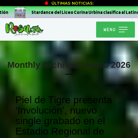
ÚLTIMAS NOTICIAS:
dance del Liceo Corina Urbina clasifica al Latinoamericano de Dan
MENU
Monthly Archives: enero 2026
Piel de Tigre presenta
‘Involución’, nuevo
single grabado en el
Estadio Regional de