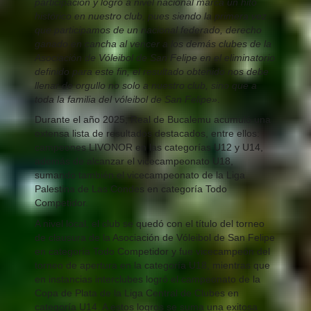
participación y logro a nivel nacional marca un hito
histórico en nuestro club, pues siendo la primera vez
que participamos de un nacional federado, derecho
ganado en cancha al vencer a los demás clubes de la
Asociación de Vóleibol de San Felipe en el eliminatorio
definido para este fin, el resultado obtenido nos debe
llenar de orgullo no solo a nuestro club, sino que a
toda la familia del vóleibol de San Felipe»
.
Durante el año 2025, Real de Bucalemu acumuló una
extensa lista de resultados destacados, entre ellos:
campeones LIVONOR en las categorías U12 y U14,
además de alcanzar el vicecampeonato U18,
sumando también el vicecampeonato de la Liga
Palestina de Las Condes en categoría Todo
Competidor.
A nivel local, el club se quedó con el título del torneo
de clausura de la Asociación de Vóleibol de San Felipe
en categoría Todo Competidor y fue vicecampeón del
torneo de apertura en la categoría U18, mientras que
en instancias interclubes logró el campeonato de la
Copa de Plata de la Liga Central de Clubes en
categoría U14. A estos logros se suma una exitosa