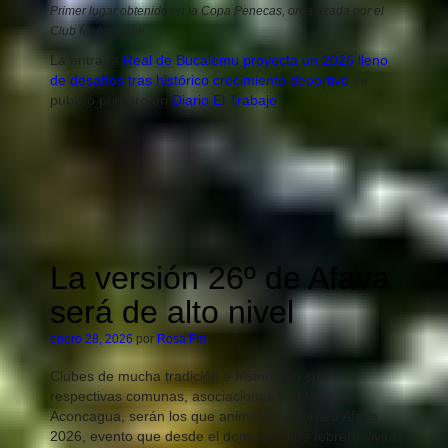
Primer lugar obtenido en la Copa Penecas, organizada por el
Club Manquehue.
La entrada
Real de Bucalemu proyecta un 2026 lleno
de desafíos tras histórico crecimiento deportivo
se
publicó primero en
Diario El Trabajo
.
La versión 26º de Afava
será de alto nivel
enero 28, 2026
por
Rosa Fm
Clubes de mucha tradición e historia en sus
respectivas comunas, asociaciones y el Valle del
Aconcagua, serán los que animarán el torneo Afava
2026, evento que desde el domingo 8 de febrero vivirá