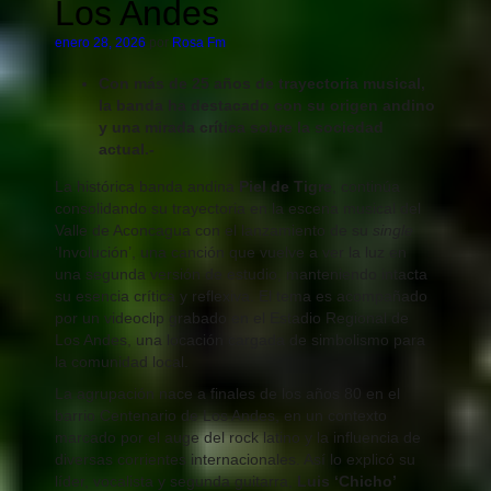
Los Andes
enero 28, 2026
por
Rosa Fm
Con más de 25 años de trayectoria musical,
la banda ha destacado con su origen andino
y una mirada crítica sobre la sociedad
actual.-
La histórica banda andina
Piel de Tigre
, continúa
consolidando su trayectoria en la escena musical del
Valle de Aconcagua con el lanzamiento de su
single
‘Involución’, una canción que vuelve a ver la luz en
una segunda versión de estudio, manteniendo intacta
su esencia crítica y reflexiva. El tema es acompañado
por un videoclip grabado en el Estadio Regional de
Los Andes, una locación cargada de simbolismo para
la comunidad local.
La agrupación nace a finales de los años 80 en el
barrio Centenario de Los Andes, en un contexto
marcado por el auge del rock latino y la influencia de
diversas corrientes internacionales. Así lo explicó su
líder, vocalista y segunda guitarra,
Luis ‘Chicho’