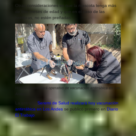
Otras consideraciones es que la mascota tenga más
de dos meses de edad y que en el caso de las
hembras, no estén preñadas.
Hoy se desarrollará operativo de vacunación antirrábica en Los
Andes.
La entrada
Seremi de Salud realizará hoy vacunación
antirrábica en Los Andes
se publicó primero en
Diario
El Trabajo
.