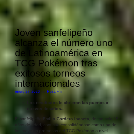
Joven sanfelipeño
alcanza el número uno
de Latinoamérica en
TCG Pokémon tras
exitosos torneos
internacionales
enero 27, 2026
por
Rosa Fm
Los resultados le abrieron las puertas a
nuevos desafíos.-
El sanfelipeño
Emilio Cordero Ibaceta
, de tan solo 15
años de edad, continúa consolidándose como una de
las mayores promesas del TCG Pokémon a nivel