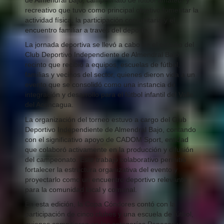
recreativo que tuvo como principal objetivo fomentar la
actividad física, la participación comunitaria y el
encuentro familiar a través del deporte.
La jornada deportiva se llevó a cabo en el estadio del
Club Deportivo Independiente de Almendral Bajo,
recinto que recibió a equipos, escuelas de fútbol,
familias y vecinos del sector, quienes dieron vida a un
evento que se consolidó como una instancia de
integración y desarrollo para el fútbol infantil del Valle
del Aconcagua.
La organización del torneo estuvo a cargo del Club
Deportivo Independiente de Almendral Bajo, contando
con el significativo apoyo de CADOM Sport, entidad
que colaboró activamente en la producción y difusión
del campeonato. Este trabajo colaborativo permitió
fortalecer la estructura organizativa del evento y
proyectarlo como un encuentro deportivo relevante
para la comunidad local y comunal.
En esta edición, la Copa Cóndores contó con la
participación de cinco clubes y una escuela de fútbol,
quienes compitieron en las categorías Penecas y