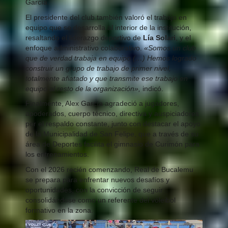
García.
El presidente del club también valoró el trabajo en
equipo que se desarrolla al interior de la institución,
resaltando el liderazgo deportivo de
Lía Solari
, y el
enfoque administrativo colaborativo.
«Somos un club
que de verdad trabaja en equipo (…) Hemos logrado
construir un grupo de trabajo de primer nivel,
totalmente afiatado y que transmite ese trabajo en
equipo al resto de la organización»,
indicó.
Finalmente, Alex García agradeció a jugadores,
apoderados, cuerpo técnico, directiva y auspiciadores
por el respaldo constante, junto con destacar el apoyo
de la Municipalidad de San Felipe, que a través de su
área de Deportes facilita el gimnasio de Curimón para
los entrenamientos.
Con el 2026 recién comenzando, Real de Bucalemu
se prepara para enfrentar nuevos desafíos y
oportunidades, con la convicción de seguir
consolidándose como un referente del vóleibol
formativo en la zona.