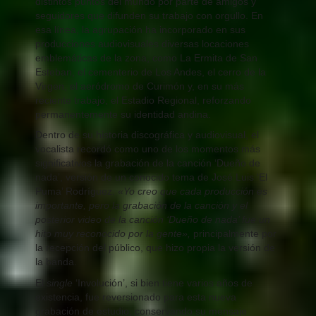
distintos puntos del mundo por parte de amigos y
seguidores que difunden su trabajo con orgullo. En
esa línea, la agrupación ha incorporado en sus
producciones audiovisuales diversas locaciones
emblemáticas de la zona, como La Ermita de San
Esteban, el cementerio de Los Andes, el cerro de la
Virgen, el aeródromo de Curimón y, en su más
reciente trabajo, el Estadio Regional, reforzando
permanentemente su identidad andina.
Dentro de su historia discográfica y audiovisual, el
vocalista recordó como uno de los momentos más
significativos la grabación de la canción ‘Dueño de
nada’, versión de un conocido tema de José Luis ‘El
Puma’ Rodríguez.
«Yo creo que cada producción es
importante, pero la grabación de la canción y el
posterior video de la canción ‘Dueño de nada’ fue un
hito muy reconocido por la gente»,
principalmente por
la recepción del público, que hizo propia la versión de
la banda.
El
single
‘Involución’, si bien tiene varios años de
existencia, fue reversionado para esta nueva
grabación de estudio, conservando su mensaje