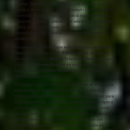
original. Según explicó Benítez,
«es un poema satírico,
agudo y destemplado sobre el estado constante de la
sociedad, donde el ego y la codicia manda en las
diferentes épocas»,
planteando además una reflexión
crítica sobre el retroceso de la conciencia social, la
normalización del autoritarismo y los fanatismos
ideológicos.
Actualmente, Piel de Tigre está integrada por
Daniel
Jara
en primera guitarra;
Krlos Benítez
en batería,
percusión y coros;
Wilson Tolonne Valencia
en bajo
y coros;
Guillermo Benítez
en segunda guitarra y
coros; y
Luis ‘Chicho’ Benítez
en primera voz,
segunda guitarra y coros.
En cuanto a sus proyecciones, la banda se encuentra
trabajando en la grabación de un nuevo videoclip
correspondiente al segundo
single
titulado ‘Blues para
una serpiente’, el cual estará ambientado en la época
colonial de Chile. Paralelamente, esperan concretar
durante este año la grabación de un nuevo disco que
incluirá entre diez y doce temas, compuesto por
covers
que apelan a la nostalgia de la balada en