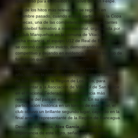
auspicioso para el vóleibol formativo de San Felipe.
Uno de los hitos más relevantes se registró en
diciembre pasado, cuando el club participó en la Copa
Penecas, una de las competencias más importantes
del vóleibol formativo a nivel nacional, organizada por
el Club Manquehue en la comuna de Vitacura. En
dicha instancia, el equipo U12 de Real de Bucalemu
se coronó campeón invicto, demostrando un alto nivel
competitivo y dejando en evidencia el sólido trabajo de
formación que desarrolla la institución.
Las buenas noticias continuaron en enero de este
año, cuando la categoría U14 viajó hasta la comuna
de Río Bueno, en la Región de Los Ríos, para
representar a la Asociación de Vóleibol de San Felipe
en el Nacional Federado, la competencia más
relevante del país en esta categoría. En su primera
participación histórica en un torneo de este nivel, el
club obtuvo un brillante segundo lugar, cayendo en la
final ante el representante de la Región de Rancagua.
Desde la dirigencia,
Alex García
, destacó la
importancia de este logro, señalando que
«esta