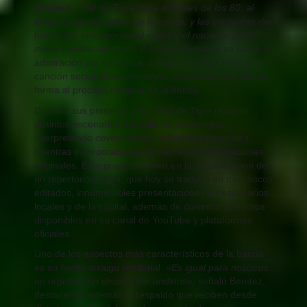
Benítez
.
«Piel de Tigre nace a finales de los 80, al
amparo del rock latino de la época, y las corrientes del
hard rock, el heavy metal inglés y el naciente glam
metal estadounidense».
A estas influencias se suma la
admiración por la música chilena, la nueva trova y la
canción social latinoamericana, elementos que dieron
forma al proceso creativo de la banda.
Durante sus primeros años, Piel de Tigre recorrió
distintos escenarios del Valle de Aconcagua
interpretando
covers
de sus referentes musicales,
mientras incorporaba paulatinamente composiciones
originales. Este proceso derivó en la consolidación de
un repertorio propio, que hoy se traduce en tres discos
editados, innumerables presentaciones en escenarios
locales y de la capital, además de diversos videoclips
disponibles en su canal de YouTube y plataformas
oficiales.
Uno de los aspectos más característicos de la banda
es su fuerte arraigo territorial.
«Es igual para nosotros
un orgullo y un desafío ser andinos»,
señaló Benítez,
destacando además el respaldo que reciben desde