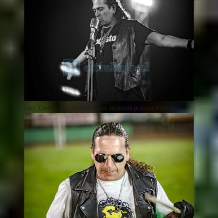
Luis ‘Chicho’ Benítez, vocalista, segunda guitarra y coros.