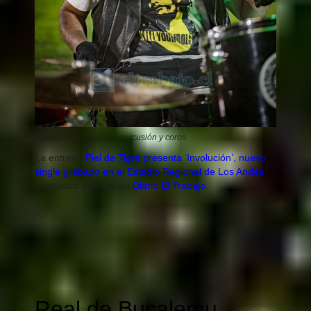
Krlos Benítez, batería, percusión y coros.
La entrada
Piel de Tigre presenta ‘Involución’, nuevo
single grabado en el Estadio Regional de Los Andes
se publicó primero en
Diario El Trabajo
.
Real de Bucalemu