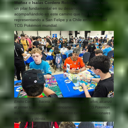
Muñoz
e
Isaías Cordero Robles
, quienes han sido
un pilar fundamental en su desarrollo deportivo,
acompañándolo en este camino que hoy lo tiene
representando a San Felipe y a Chile en la élite del
TCG Pokémon mundial.
Emilio Cordero Ibaceta, joven sanfelipeño de 15 años, alcanzó
el primer lugar del ranking latinoamericano de TCG Pokémon
tras su destacada participación en los torneos internacionales
de Toronto y Mérida.