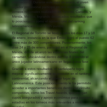
internacional. Durante este mes de enero, el joven
jugador profesional participó en dos importantes
torneos regionales realizados en Toronto, Canadá, y
Mérida, México, logrando destacados resultados que
lo posicionaron como el número uno del ranking
latinoamericano con 1.505 puntos.
El Regional de Toronto se llevó a cabo los días 17 y 18
de enero, instancia en la que Emilio logró el puesto 62
entre más de 300 competidores. Posteriormente, los
días 24 y 25 de enero, participó en el Regional de
Mérida, donde alcanzó las instancias finales del
certamen, ubicándose dentro del Top 8 y siendo el
único jugador latinoamericano en llegar a esa fase.
Gracias a estos resultados, el sanfelipeño logró
mejorar significativamente su posición en el ranking
continental, alcanzando el primer lugar de
Latinoamérica. Este posicionamiento le ha permitido
acceder a importantes beneficios dentro del circuito
competitivo, como los Travel Awards, que otorgan
cupos asegurados y apoyo económico para pasajes y
estadías en los torneos más relevantes a nivel
mundial.