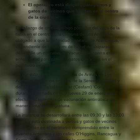
El operativo está dirigido para perros y
gatos de vecinos que habiten en el centro
de la ciudad.–
El hallazgo de un murciélago portador del virus de la
rabia en el centro de la comuna de Los Andes ha
obligado a que la Autoridad Sanitaria de Aconcagua,
dependiente de la Seremi de Salud de Valparaíso,
desarrolle un operativo de vacunación contra esta
enfermedad para perros y gatos que estén en el
perímetro en particular.
Es por esto, que hasta la Plaza de Armas de Los
Andes arribarán los equipos de la Seremi de Salud y
del Centro de Salud Familiar (Cesfam) ‘Cordillera’,
durante la jornada de hoy jueves 29 de enero para
efectuar el operativo de vacunación antirrábica de
manera totalmente gratuita.
La instancia se desarrollará entre las 09:30 y las 13:00
horas y está destinada a perros y gatos de vecinos
que habiten en el perímetro comprendido entre la
Avenida Argentina y las calles O’Higgins, Rancagua y
Santa Rosa, en el centro de la comuna.