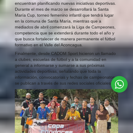
encuentran planificando nuevas iniciativas deportivas.
Durante el mes de marzo se desarrollará la Santa
María Cup, torneo femenino infantil que tendrá lugar
en la comuna de Santa María, mientras que a
mediados de abril comenzará la Liga de Campeones,
competencia que se extenderá durante todo el año y
que busca fortalecer de manera permanente el fútbol
formativo en el Valle del Aconcagua.
Finalmente, desde CADOM Sport hicieron un llamado
a clubes, escuelas de fútbol y a la comunidad en
general a informarse y sumarse a sus próximas
actividades deportivas, señalando que toda la
información, convocatorias y fechas de campeonatos
se publican a través de sus redes sociales oficiales.