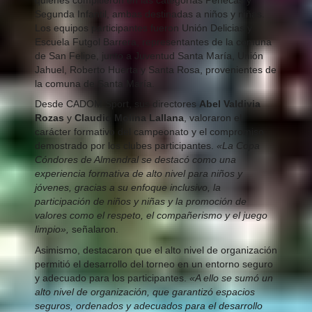
Segunda Infantil, ambas destinadas a niños y niñas.
Los equipos participantes fueron Unión Delicias y
Escuela Futgol Barrera, representantes de la comuna
de San Felipe, junto a Juventud Santa María, Unión
Jahuel, Roberto Huerta y Santa Rosa, provenientes de
la comuna de Santa María.
Desde CADOM Sport, sus directores
Abel Valdivia
Rozas
y
Claudio Molina Lallana
, valoraron el
carácter formativo del campeonato y el compromiso
demostrado por los clubes participantes.
«La Copa
Cóndores de Almendral se destacó como una
experiencia formativa de alto nivel para niños y
jóvenes, gracias a su enfoque inclusivo, la
participación de niños y niñas y la promoción de
valores como el respeto, el compañerismo y el juego
limpio»,
señalaron.
Asimismo, destacaron que el alto nivel de organización
permitió el desarrollo del torneo en un entorno seguro
y adecuado para los participantes.
«A ello se sumó un
alto nivel de organización, que garantizó espacios
seguros, ordenados y adecuados para el desarrollo