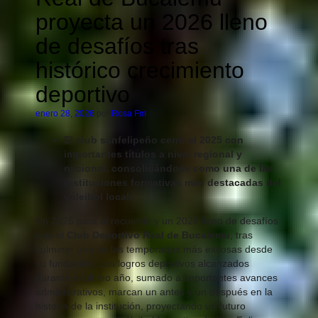
proyecta un 2026 lleno
de desafíos tras
histórico crecimiento
deportivo
enero 28, 2026
por
Rosa Fm
El club sanfelipeño cerró el 2025 con
importantes títulos a nivel regional y
nacional, consolidándose como una de las
instituciones formativas más destacadas del
vóleibol local.-
Un 2025 para el recuerdo y un 2026 lleno de desafíos
vive el
Club Deportivo Real de Bucalemu
, tras
culminar una de las temporadas más exitosas desde
su fundación. Los logros deportivos alcanzados
durante el último año, sumado a importantes avances
administrativos, marcan un antes y un después en la
historia de la institución, proyectando un futuro