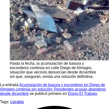
Hasta la fecha, la acumulación de basura y
escombros continúa en calle Diego de Almagro,
situación que vecinos denuncian desde diciembre
sin que, aseguran, exista una solución definitiva.
La entrada
Acumulación de basura y escombros en Diego de
Almagro continúa sin solución: Residentes acusan abandono
desde diciembre
se publicó primero en
Diario El Trabajo
.
Tags:
Locales