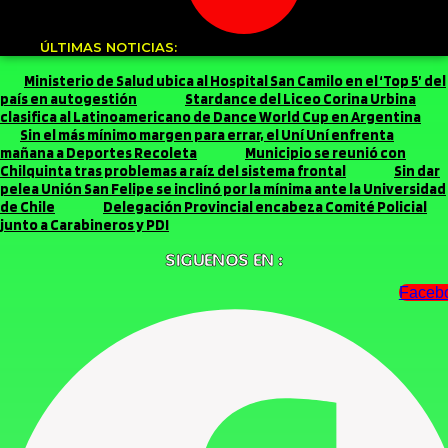
ÚLTIMAS NOTICIAS:
Ministerio de Salud ubica al Hospital San Camilo en el ‘Top 5’ del
país en autogestión
Stardance del Liceo Corina Urbina
clasifica al Latinoamericano de Dance World Cup en Argentina
Sin el más mínimo margen para errar, el Uní Uní enfrenta
mañana a Deportes Recoleta
Municipio se reunió con
Chilquinta tras problemas a raíz del sistema frontal
Sin dar
pelea Unión San Felipe se inclinó por la mínima ante la Universidad
de Chile
Delegación Provincial encabeza Comité Policial
junto a Carabineros y PDI
SIGUENOS EN :
Faceb