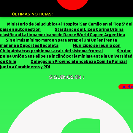
ÚLTIMAS NOTICIAS:
Ministerio de Salud ubica al Hospital San Camilo en el ‘Top 5’ del
país en autogestión
Stardance del Liceo Corina Urbina
clasifica al Latinoamericano de Dance World Cup en Argentina
Sin el más mínimo margen para errar, el Uní Uní enfrenta
mañana a Deportes Recoleta
Municipio se reunió con
Chilquinta tras problemas a raíz del sistema frontal
Sin dar
pelea Unión San Felipe se inclinó por la mínima ante la Universidad
de Chile
Delegación Provincial encabeza Comité Policial
junto a Carabineros y PDI
SIGUENOS EN :
Faceb