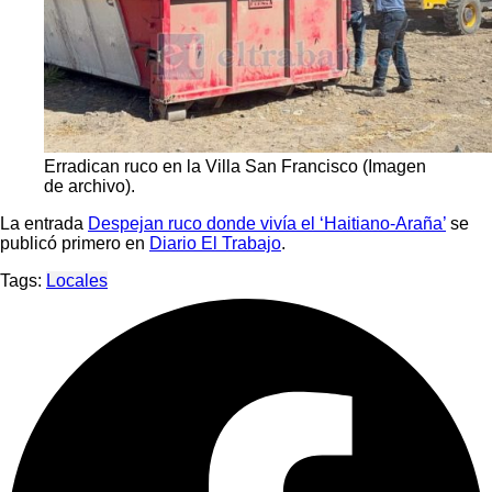
Erradican ruco en la Villa San Francisco (Imagen
de archivo).
La entrada
Despejan ruco donde vivía el ‘Haitiano-Araña’
se
publicó primero en
Diario El Trabajo
.
Tags:
Locales