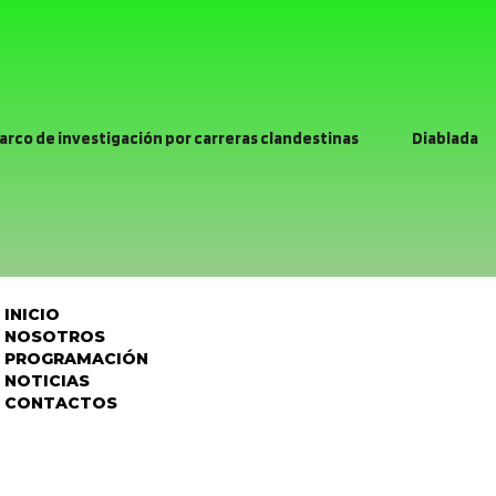
arco de investigación por carreras clandestinas
Diablada
realizará bingo solidario para confeccionar sus trajes de baile
ro prófugos de la justicia durante servicios focalizados
can aportes y llaman a colaborar para este último mes
INICIO
 calles para conmemorar el aniversario de San Felipe
NOSOTROS
PROGRAMACIÓN
 valoran avances en tramitación para conexión domiciliaria del
NOTICIAS
CONTACTOS
do