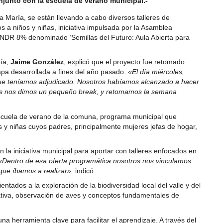
njunto con la escuela de verano municipal.-
María, se están llevando a cabo diversos talleres de
s a niños y niñas, iniciativa impulsada por la Asamblea
 FNDR 8% denominado ‘Semillas del Futuro: Aula Abierta para
ría,
Jaime González
, explicó que el proyecto fue retomado
pa desarrollada a fines del año pasado.
«El día miércoles,
ue teníamos adjudicado. Nosotros habíamos alcanzado a hacer
ués nos dimos un pequeño break, y retomamos la semana
escuela de verano de la comuna, programa municipal que
os y niñas cuyos padres, principalmente mujeres jefas de hogar,
n la iniciativa municipal para aportar con talleres enfocados en
«Dentro de esa oferta programática nosotros nos vinculamos
 que íbamos a realizar»,
indicó.
ntados a la exploración de la biodiversidad local del valle y del
tiva, observación de aves y conceptos fundamentales de
a herramienta clave para facilitar el aprendizaje. A través del