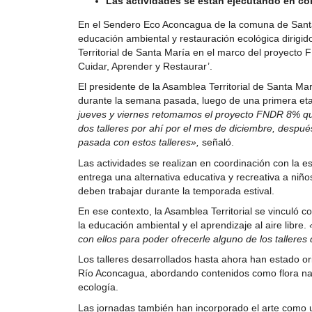
Las actividades se están ejecutando en co
En el Sendero Eco Aconcagua de la comuna de Santa 
educación ambiental y restauración ecológica dirigido
Territorial de Santa María en el marco del proyecto
Cuidar, Aprender y Restaurar’.
El presidente de la Asamblea Territorial de Santa Ma
durante la semana pasada, luego de una primera eta
jueves y viernes retomamos el proyecto FNDR 8% q
dos talleres por ahí por el mes de diciembre, desp
pasada con estos talleres»,
señaló.
Las actividades se realizan en coordinación con la 
entrega una alternativa educativa y recreativa a niñ
deben trabajar durante la temporada estival.
En ese contexto, la Asamblea Territorial se vinculó co
la educación ambiental y el aprendizaje al aire libre.
con ellos para poder ofrecerle alguno de los talleres
Los talleres desarrollados hasta ahora han estado orie
Río Aconcagua, abordando contenidos como flora na
ecología.
Las jornadas también han incorporado el arte como un