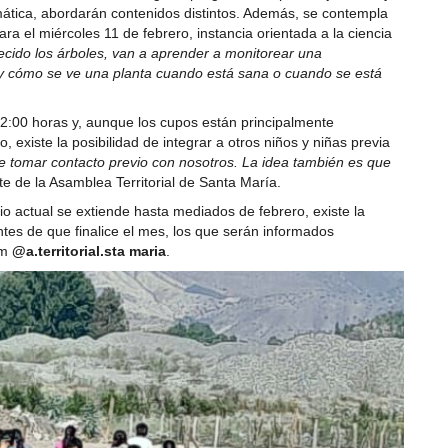
emática, abordarán contenidos distintos. Además, se contempla
a el miércoles 11 de febrero, instancia orientada a la ciencia
ecido los árboles, van a aprender a monitorear una
s y cómo se ve una planta cuando está sana o cuando se está
 12:00 horas y, aunque los cupos están principalmente
, existe la posibilidad de integrar a otros niños y niñas previa
ue tomar contacto previo con nosotros. La idea también es que
te de la Asamblea Territorial de Santa María.
io actual se extiende hasta mediados de febrero, existe la
antes de que finalice el mes, los que serán informados
am
@a.territorial.sta maria
.