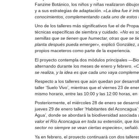
Fanzine Botánico, los niños y niñas realizaron dibujo
y a sus estrategias de adaptación.
«La idea fue ir in
conocimientos, complementando cada uno de estos tal
Uno de los talleres más significativos fue el de Prop
técnicas específicas de siembra y cuidado.
«No es so
semillas que se tienen que humectar, otras que se ti
planta después pueda emerger»,
explicó González, 
propios maceteros como parte de la experiencia.
El proyecto contempla dos módulos principales —Bio
alternando durante los meses de enero y febrero.
«C
se realiza, y la idea es que cada uno vaya complemen
Respecto a los talleres que aún quedan por desarroll
taller ‘Suelo Vivo’, mientras que el viernes 23 de ener
mismo horario, entre las 10:00 y las 12:00 horas, e
Posteriormente, el miércoles 28 de enero se desarroll
jueves 29 de enero taller ‘Habitantes del Aconcagua’ y
Agua’, donde se abordará la biodiversidad asociada a
valor el Río Aconcagua en toda su extensión, que lo
sector no siempre se vean ciertas especies»,
señaló.
Ya en febrero, el proyecto continuará con dos taller