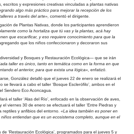
s, escritos y expresiones creativas vinculadas a plantas nativas
tegrando algo más práctico para mejorar la recepción de los
leres a través del arte»,
comentó el dirigente.
agación de Plantas Nativas, donde los participantes aprendieron
lamente como la hortaliza que tú vas y la plantas, acá hay
enen que escarificar, y eso requiere conocimiento para que la
agregando que los niños confeccionaron y decoraron sus
diversidad y Bosques y Restauración Ecológica— que se irán
ada taller es único, tanto en temática como en la forma en que
tando el anterior, para que exista una lógica»,
enfatizó.
arse, González detalló que el jueves 22 de enero se realizará el
o se llevará a cabo el taller ‘Bosque Esclerófilo’, ambos en el
n el Sendero Eco Aconcagua.
ará el taller ‘Alas del Río’, enfocado en la observación de aves,
 el viernes 30 de enero se efectuará el taller ‘Entre Piedras y
 reptiles y anfibios del entorno.
«La idea también es poner en
s niños entiendan que es un ecosistema completo, aunque en el
es de ‘Restauración Ecológica’, programados para el jueves 5 y