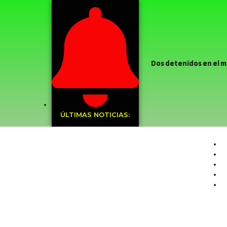
Dos detenidos en el m
Ancestral de la Carmelita 
religioso
Caen cuat
ÚLTIMAS NOTICIAS:
Ollitas comunes: Desta
Curimón se volcó a las
Dirigentes de La Troya
proyecto de alcantarilla