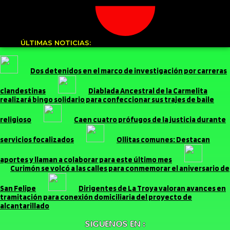
ÚLTIMAS NOTICIAS:
Dos detenidos en el marco de investigación por carreras
clandestinas
Diablada Ancestral de la Carmelita
realizará bingo solidario para confeccionar sus trajes de baile
religioso
Caen cuatro prófugos de la justicia durante
servicios focalizados
Ollitas comunes: Destacan
aportes y llaman a colaborar para este último mes
Curimón se volcó a las calles para conmemorar el aniversario de
San Felipe
Dirigentes de La Troya valoran avances en
tramitación para conexión domiciliaria del proyecto de
alcantarillado
SIGUENOS EN :