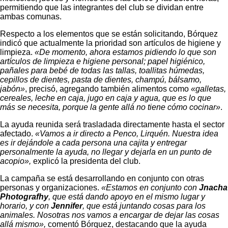
permitiendo que las integrantes del club se dividan entre
ambas comunas.
Respecto a los elementos que se están solicitando, Bórquez
indicó que actualmente la prioridad son artículos de higiene y
limpieza.
«De momento, ahora estamos pidiendo lo que son
artículos de limpieza e higiene personal; papel higiénico,
pañales para bebé de todas las tallas, toallitas húmedas,
cepillos de dientes, pasta de dientes, champú, bálsamo,
jabón»
, precisó, agregando también alimentos como
«galletas,
cereales, leche en caja, jugo en caja y agua, que es lo que
más se necesita, porque la gente allá no tiene cómo cocinar»
.
La ayuda reunida será trasladada directamente hasta el sector
afectado.
«Vamos a ir directo a Penco, Lirquén. Nuestra idea
es ir dejándole a cada persona una cajita y entregar
personalmente la ayuda, no llegar y dejarla en un punto de
acopio»,
explicó la presidenta del club.
La campaña se está desarrollando en conjunto con otras
personas y organizaciones.
«Estamos en conjunto con
Jnacha
Photografhy
, que está dando apoyo en el mismo lugar y
horario, y con
Jennifer
, que está juntando cosas para los
animales. Nosotras nos vamos a encargar de dejar las cosas
allá mismo»,
comentó Bórquez, destacando que la ayuda