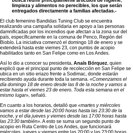
busca reunir principalmente artículos de higiene,
limpieza y alimentos no perecibles, los que serán
entregados directamente a familias afectadas.-
El club femenino Bandidas Tuning Club se encuentra
realizando una campaña solidaria en apoyo a las personas
damnificadas por los incendios que afectan a la zona sur del
país, específicamente en la comuna de Penco, Región del
Biobío. La iniciativa comenzó el domingo 18 de enero y se
extenderá hasta este viernes 23, con puntos de acopio
habilitados tanto en San Felipe como en Los Andes.
Así lo dio a conocer su presidenta,
Anaís Bórquez
, quien
explicó que el principal punto de recolección en San Felipe se
ubica en un sitio eriazo frente a Sodimac, donde estarán
recibiendo ayuda durante toda la semana.
«Comenzamos el
día domingo 18 de enero desde las 8 de la noche y vamos a
estar hasta el viernes 23 de enero. Toda esta semana en el
mismo lugar»,
señaló.
En cuanto a los horarios, detalló que
«martes y miércoles
vamos a estar desde las 20:00 horas hasta las 23:30 de la
noche, y el día jueves y viernes desde las 17:00 horas hasta
las 23:30 también»
. A esto se suma un segundo punto de
acopio en Ruta Centro de Los Andes, que funcionará
miércoles, jueves y viernes entre las 20:00 y las 23:00 horas,