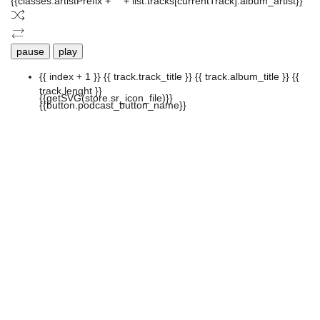
{{classes.artistPrefix + ' ' + list.tracks[currentTrack].album_artist}}
pause
play
{{ index + 1 }}
{{ track.track_title }}
{{ track.album_title }}
{{
track.lenght }}
{{getSVG(store.sr_icon_file)}}
{{button.podcast_button_name}}