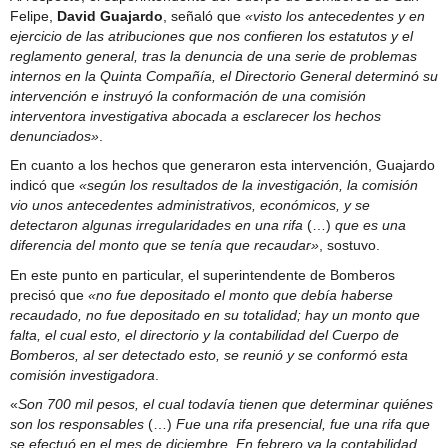
Felipe,
David Guajardo
, señaló que
«visto los antecedentes y en
ejercicio de las atribuciones que nos confieren los estatutos y el
reglamento general, tras la denuncia de una serie de problemas
internos en la Quinta Compañía, el Directorio General determinó su
intervención e instruyó la conformación de una comisión
interventora investigativa abocada a esclarecer los hechos
denunciados»
.
En cuanto a los hechos que generaron esta intervención, Guajardo
indicó que
«según los resultados de la investigación, la comisión
vio unos antecedentes administrativos, económicos, y se
detectaron algunas irregularidades en una rifa
(…)
que es una
diferencia del monto que se tenía que recaudar»
, sostuvo.
En este punto en particular, el superintendente de Bomberos
precisó que
«no fue depositado el monto que debía haberse
recaudado, no fue depositado en su totalidad; hay un monto que
falta, el cual esto, el directorio y la contabilidad del Cuerpo de
Bomberos, al ser detectado esto, se reunió y se conformó esta
comisión investigadora
.
«
Son 700 mil pesos, el cual todavía tienen que determinar quiénes
son los responsables
(…)
Fue una rifa presencial, fue una rifa que
se efectuó en el mes de diciembre. En febrero ya la contabilidad