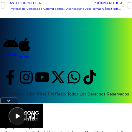
ANTERIOR NOTICIA
PRÓXIMA NOTICIA
Profesor de Ciencias de Catemu participa en creación de muestra pedagógica sobre la Palma Chilena
Aconcagüino José Tomás Gómez logra histórica medalla de plata en el Crankworx World Tour de Canadá
Android
Apple
Copyright © 2024 Rosa FM Radio Todos Los Derechos Reservados
|
Letra
SONG
ARTIST
{{playListTitle}}