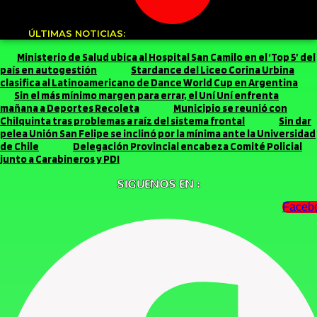
ÚLTIMAS NOTICIAS:
Ministerio de Salud ubica al Hospital San Camilo en el ‘Top 5’ del
país en autogestión
Stardance del Liceo Corina Urbina
clasifica al Latinoamericano de Dance World Cup en Argentina
Sin el más mínimo margen para errar, el Uní Uní enfrenta
mañana a Deportes Recoleta
Municipio se reunió con
Chilquinta tras problemas a raíz del sistema frontal
Sin dar
pelea Unión San Felipe se inclinó por la mínima ante la Universidad
de Chile
Delegación Provincial encabeza Comité Policial
junto a Carabineros y PDI
SIGUENOS EN :
Faceb