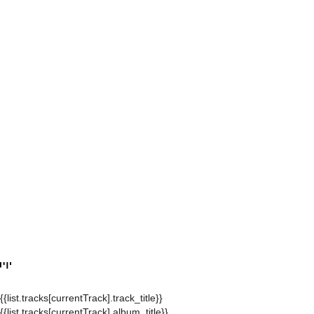
{{list.tracks[currentTrack].track_title}}
{{list.tracks[currentTrack].album_title}}