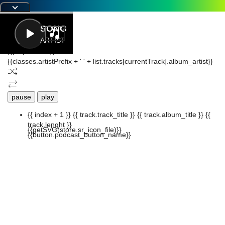
|
Letra
SONG
ARTIST
{{playListTitle}}
{{classes.artistPrefix + ' ' + list.tracks[currentTrack].album_artist}}
pause
play
{{ index + 1 }}
{{ track.track_title }}
{{ track.album_title }}
{{
track.lenght }}
{{getSVG(store.sr_icon_file)}}
{{button.podcast_button_name}}