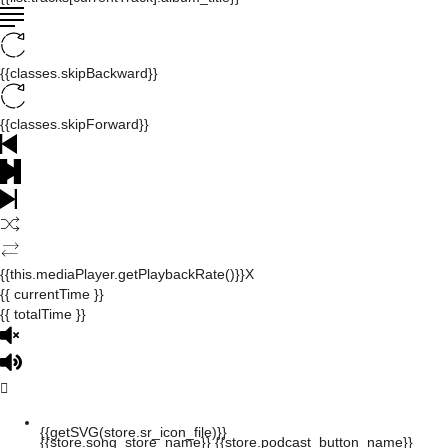
{{classes.skipBackward}}
{{classes.skipForward}}
{{this.mediaPlayer.getPlaybackRate()}}X
{{ currentTime }}
{{ totalTime }}
{{getSVG(store.sr_icon_file)}}
{{store.song_store_name}}
{{store.podcast_button_name}}