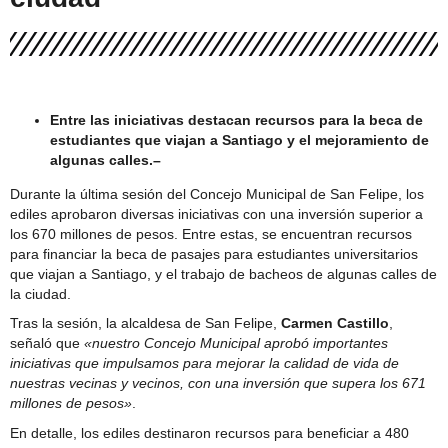
San Felipe
Dirigentes de La Troya valoran avances en
tramitación para conexión domiciliaria del proyecto de
alcantarillado
Entre las iniciativas destacan recursos para la beca de
estudiantes que viajan a Santiago y el mejoramiento de
algunas calles.–
Durante la última sesión del Concejo Municipal de San Felipe, los
ediles aprobaron diversas iniciativas con una inversión superior a
los 670 millones de pesos. Entre estas, se encuentran recursos
para financiar la beca de pasajes para estudiantes universitarios
que viajan a Santiago, y el trabajo de bacheos de algunas calles de
la ciudad.
Tras la sesión, la alcaldesa de San Felipe,
Carmen Castillo
,
señaló que
«nuestro Concejo Municipal aprobó importantes
iniciativas que impulsamos para mejorar la calidad de vida de
nuestras vecinas y vecinos, con una inversión que supera los 671
millones de pesos»
.
En detalle, los ediles destinaron recursos para beneficiar a 480