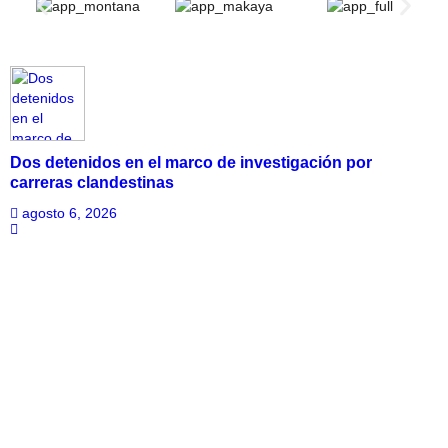
Dos detenidos en el marco de investigación por
carreras clandestinas
agosto 6, 2026
Facebook
Twitter
Google+
Linked In
Pinterest
WhatsApp
E-mail
Diablada Ancestral de la Carmelita realizará bingo
solidario para confeccionar sus trajes de baile religioso
agosto 6, 2026