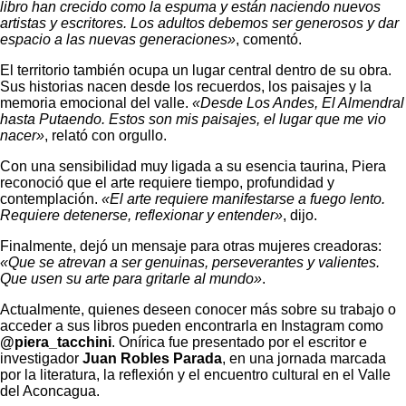
libro han crecido como la espuma y están naciendo nuevos
artistas y escritores. Los adultos debemos ser generosos y dar
espacio a las nuevas generaciones»
, comentó.
El territorio también ocupa un lugar central dentro de su obra.
Sus historias nacen desde los recuerdos, los paisajes y la
memoria emocional del valle.
«Desde Los Andes, El Almendral
hasta Putaendo. Estos son mis paisajes, el lugar que me vio
nacer»
, relató con orgullo.
Con una sensibilidad muy ligada a su esencia taurina, Piera
reconoció que el arte requiere tiempo, profundidad y
contemplación.
«El arte requiere manifestarse a fuego lento.
Requiere detenerse, reflexionar y entender»
, dijo.
Finalmente, dejó un mensaje para otras mujeres creadoras:
«Que se atrevan a ser genuinas, perseverantes y valientes.
Que usen su arte para gritarle al mundo»
.
Actualmente, quienes deseen conocer más sobre su trabajo o
acceder a sus libros pueden encontrarla en Instagram como
@piera_tacchini
. Onírica fue presentado por el escritor e
investigador
Juan Robles Parada
, en una jornada marcada
por la literatura, la reflexión y el encuentro cultural en el Valle
del Aconcagua.