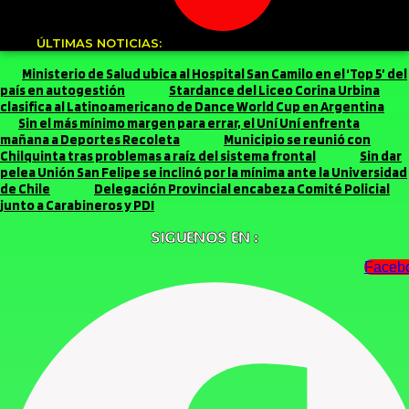
ÚLTIMAS NOTICIAS:
Ministerio de Salud ubica al Hospital San Camilo en el ‘Top 5’ del
país en autogestión
Stardance del Liceo Corina Urbina
clasifica al Latinoamericano de Dance World Cup en Argentina
Sin el más mínimo margen para errar, el Uní Uní enfrenta
mañana a Deportes Recoleta
Municipio se reunió con
Chilquinta tras problemas a raíz del sistema frontal
Sin dar
pelea Unión San Felipe se inclinó por la mínima ante la Universidad
de Chile
Delegación Provincial encabeza Comité Policial
junto a Carabineros y PDI
SIGUENOS EN :
Faceb