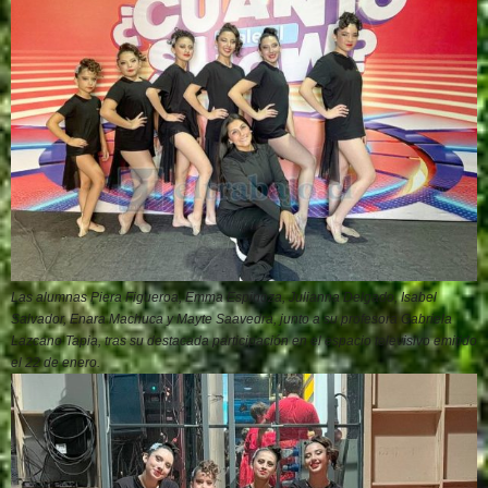
Las alumnas Piera Figueroa, Emma Espinoza, Julianna Delgado, Isabel
Salvador, Enara Machuca y Mayte Saavedra, junto a su profesora Gabriela
Lazcano Tapia, tras su destacada participación en el espacio televisivo emitido
el 22 de enero.