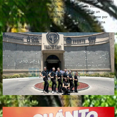
Desde Diamonds Dancers destacaron que esta experiencia no solo
significó una oportunidad artística, sino también una instancia de
visibilización para el trabajo que realizan estudiantes de un
establecimiento municipal, quienes continúan esforzándose por
cumplir el sueño de representar a San Felipe y a Chile en una
competencia mundial de danza.
La agrupación llegó a Chilevisión, instancia que les permitió visibilizar su
talento.