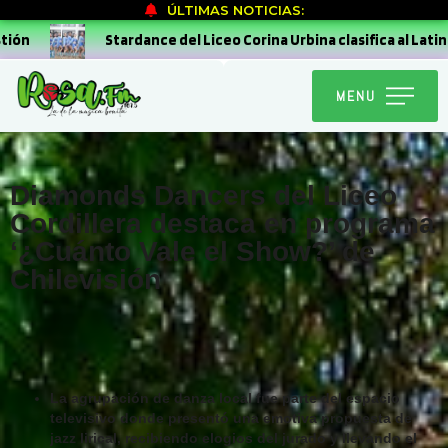
ÚLTIMAS NOTICIAS:
Stardance del Liceo Corina Urbina clasifica al Latinoameri
MENU
Diamonds Dancers del Liceo
Cordillera destaca en programa
‘¿Cuánto Vale el Show?’ de
Chilevisión
La agrupación de danza local fue parte del espacio
televisivo donde presentó una emotiva propuesta de
jazz lirical, recibiendo elogios del jurado y llevando el