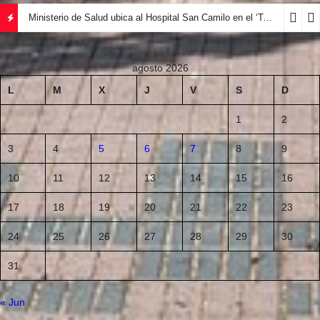
Ministerio de Salud ubica al Hospital San Camilo en el ‘Top 5’ del país en autogestión
agosto 2026
L
M
X
J
V
S
D
1
2
3
4
5
6
7
8
9
10
11
12
13
14
15
16
17
18
19
20
21
22
23
24
25
26
27
28
29
30
31
« Jun