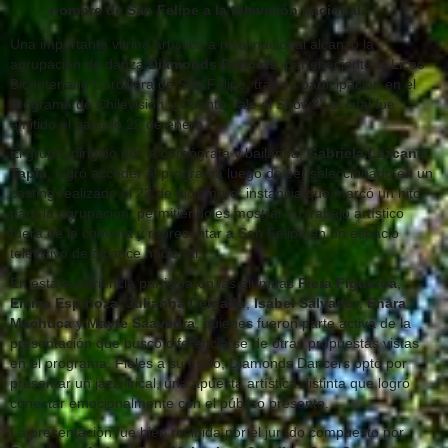
nombre de San Felipe a la televisión nacional.-
Una importante vitrina artística a nivel nacional alcanzó la
agrupación de danza
Diamonds Dancers
, perteneciente al Liceo
Bicentenario Cordillera de San Felipe, tras su participación en el
programa de Chilevisión ‘¿Cuánto Vale el Show?’, el cual fue
emitido el pasado 22 de enero.
El grupo, dirigido por la coreógrafa y bailarina,
Gabriela Lazcano
Tapia
, logró acceder al programa luego de ser seleccionado en un
casting realizado el 22 de diciembre, instancia que marcó un hito
para la agrupación, permitiéndoles mostrar su trabajo artístico
fuera de la comuna y representar a San Felipe en un espacio
televisivo de alcance nacional.
En esta experiencia participaron las alumnas
Piera Figueroa
,
Emma Espinoza
,
Julianna Delgado
,
Isabel Salvador
,
Enara
Machuca
y
Mayte Saavedra
, quienes fueron parte activa de la
presentación que buscó diferenciarse de otras propuestas vistas
en el programa. Fieles a su estilo, Diamonds Dancers optó por
presentar un jazz lirical, una apuesta artística distinta que logró
conectar emocionalmente con el público presente.
La presentación fue bien recibida por el jurado compuesto por