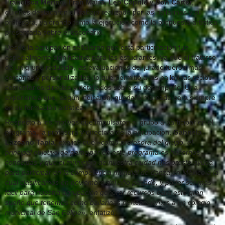
Francisca Merino
,
Fran Maira
,
Leo Caprile
y
Don Carter
,
quienes destacaron el trabajo realizado por las bailarinas y su
profesora, valorando tanto la ejecución como la propuesta artística
presentada sobre el escenario.
Desde la agrupación señalaron que esta participación fue
especialmente significativa para las estudiantes, ya que al tratarse
de un grupo reducido, las evaluaciones del jurado fueron más
cercanas y personalizadas, lo que permitió a las bailarinas recibir
comentarios directos y detallados sobre su desempeño. Una
experiencia que, según indicaron, quedará marcada para siempre
en su formación artística.
Respecto a los motivos que impulsaron al grupo a participar en el
programa, la profesora y directora de la agrupación,
Gabriela
Lazcano Tapia
, explicó que
«como profesora del grupo, el
principal objetivo de participar en este programa es hacernos
conocidas y que el municipio de nuestra ciudad nos preste ayuda
para participar en la competencia mundial de danza en México a la
cual clasificamos en noviembre del año pasado, y poder ser más
fácil para nuestra agrupación generar recursos para este gran
sueño que tenemos como bailarinas pertenecientes a un colegio
municipal de San Felipe»
, enfatizó.