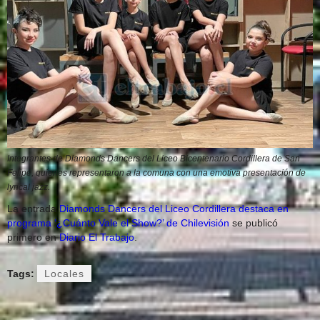
Integrantes de Diamonds Dancers del Liceo Bicentenario Cordillera de San
Felipe, quienes representaron a la comuna con una emotiva presentación de
lyrical jazz.
La entrada
Diamonds Dancers del Liceo Cordillera destaca en
programa ‘¿Cuánto Vale el Show?’ de Chilevisión
se publicó
primero en
Diario El Trabajo
.
Tags:
Locales