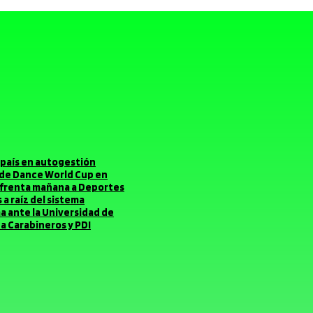
el país en autogestión
o de Dance World Cup en
enfrenta mañana a Deportes
a raíz del sistema
ma ante la Universidad de
a Carabineros y PDI