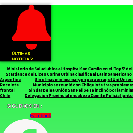
ÚLTIMAS
NOTICIAS:
Ministerio de Salud ubica al Hospital San Camilo en el ‘Top 5’ d
Stardance del Liceo Corina Urbina clasifica al Latinoamerican
Argentina
Sin el más mínimo margen para errar, el Uní Uní 
Recoleta
Municipio se reunió con Chilquinta tras problemas 
frontal
Sin dar pelea Unión San Felipe se inclinó por la míni
Chile
Delegación Provincial encabeza Comité Policial junto 
SIGUENOS EN :
Facebook