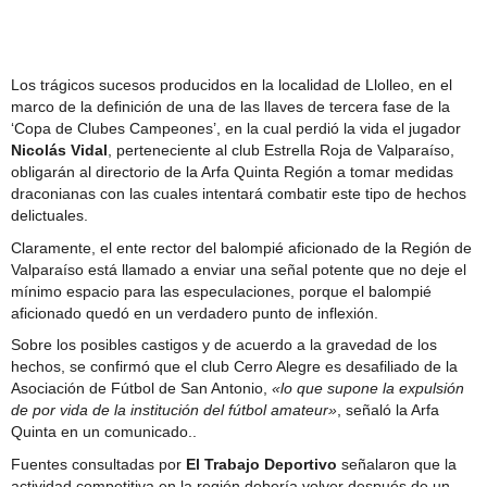
para conexión domiciliaria del proyecto de alcantarillado
Los trágicos sucesos producidos en la localidad de Llolleo, en el
marco de la definición de una de las llaves de tercera fase de la
‘Copa de Clubes Campeones’, en la cual perdió la vida el jugador
Nicolás Vidal
, perteneciente al club Estrella Roja de Valparaíso,
obligarán al directorio de la Arfa Quinta Región a tomar medidas
draconianas con las cuales intentará combatir este tipo de hechos
delictuales.
Claramente, el ente rector del balompié aficionado de la Región de
Valparaíso está llamado a enviar una señal potente que no deje el
mínimo espacio para las especulaciones, porque el balompié
aficionado quedó en un verdadero punto de inflexión.
Sobre los posibles castigos y de acuerdo a la gravedad de los
hechos, se confirmó que el club Cerro Alegre es desafiliado de la
Asociación de Fútbol de San Antonio,
«lo que supone la expulsión
de por vida de la institución del fútbol amateur»
, señaló la Arfa
Quinta en un comunicado..
Fuentes consultadas por
El Trabajo Deportivo
señalaron que la
actividad competitiva en la región debería volver después de un