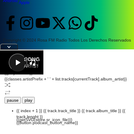
Android
Apple
Copyright © 2024 Rosa FM Radio Todos Los Derechos Reservados
|
Letra
SONG
ARTIST
{{playListTitle}}
{{classes.artistPrefix + ' ' + list.tracks[currentTrack].album_artist}}
pause
play
{{ index + 1 }}
{{ track.track_title }}
{{ track.album_title }}
{{
track.lenght }}
{{getSVG(store.sr_icon_file)}}
{{button.podcast_button_name}}