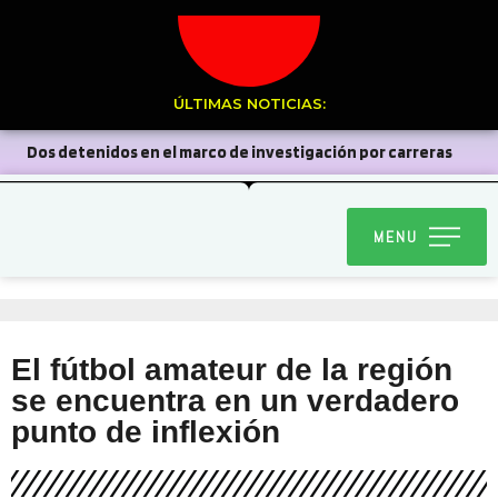
ÚLTIMAS NOTICIAS:
Dos detenidos en el marco de investigación por carreras
clandestinas
Diablada Ancestral de la Carmelita realizará
MENU
bingo solidario para confeccionar sus trajes de baile religioso
Caen cuatro prófugos de la justicia durante servicios
focalizados
Ollitas comunes: Destacan aportes y
El fútbol amateur de la región
llaman a colaborar para este último mes
Curimón se
se encuentra en un verdadero
volcó a las calles para conmemorar el aniversario de San Felipe
punto de inflexión
Dirigentes de La Troya valoran avances en tramitación