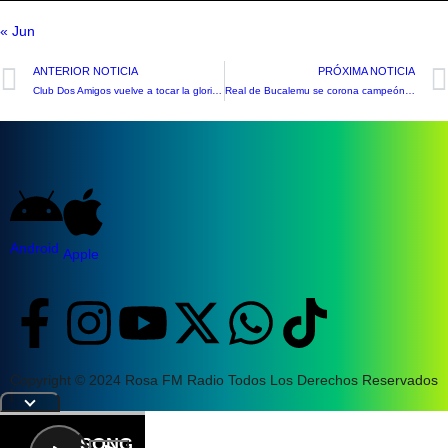
« Jun
ANTERIOR NOTICIA
PRÓXIMA NOTICIA
Club Dos Amigos vuelve a tocar la gloria y es el monarca general del fútbol de Putaendo
Real de Bucalemu se corona campeón invicto de vóley en histórica fecha de la Liname U14
Android
Apple
Copyright © 2024 Rosa FM Radio Todos Los Derechos Reservados
|
Letra
SONG