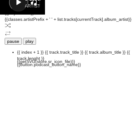
ARTIST
{{playListTitle}}
{{classes.artistPrefix + ' ' + list.tracks[currentTrack].album_artist}}
pause
play
{{ index + 1 }}
{{ track.track_title }}
{{ track.album_title }}
{{
track.lenght }}
{{getSVG(store.sr_icon_file)}}
{{button.podcast_button_name}}