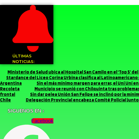
ÚLTIMAS
NOTICIAS:
Ministerio de Salud ubica al Hospital San Camilo en el ‘Top 5’ d
Stardance del Liceo Corina Urbina clasifica al Latinoamerican
Argentina
Sin el más mínimo margen para errar, el Uní Uní 
Recoleta
Municipio se reunió con Chilquinta tras problemas 
frontal
Sin dar pelea Unión San Felipe se inclinó por la míni
Chile
Delegación Provincial encabeza Comité Policial junto 
SIGUENOS EN :
Facebook