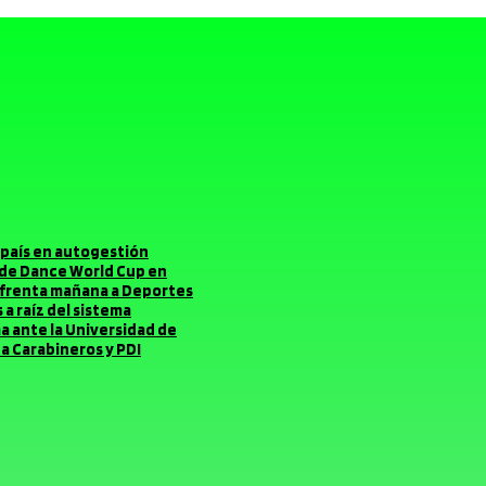
el país en autogestión
o de Dance World Cup en
enfrenta mañana a Deportes
a raíz del sistema
ma ante la Universidad de
a Carabineros y PDI