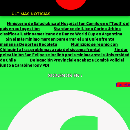
ÚLTIMAS NOTICIAS:
Ministerio de Salud ubica al Hospital San Camilo en el ‘Top 5’ del
país en autogestión
Stardance del Liceo Corina Urbina
clasifica al Latinoamericano de Dance World Cup en Argentina
Sin el más mínimo margen para errar, el Uní Uní enfrenta
mañana a Deportes Recoleta
Municipio se reunió con
Chilquinta tras problemas a raíz del sistema frontal
Sin dar
pelea Unión San Felipe se inclinó por la mínima ante la Universidad
de Chile
Delegación Provincial encabeza Comité Policial
junto a Carabineros y PDI
SIGUENOS EN :
Faceb