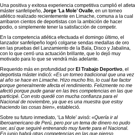
Una positiva y exitosa experiencia competitiva cumplió el atleta
máster sanfelipeño,
Jorge ‘La Mole’ Ovalle
, en un torneo
atlético realizado recientemente en Limache, comuna a la cual
arribaron cientos de deportistas con la ambición de hacer
podio, o simplemente tener la satisfacción de competir.
En la competencia atlética efectuada el domingo último, el
lanzador sanfelipeño logró colgarse sendas medallas de oro
en las pruebas del Lanzamiento de la Bala, Disco y Jabalina,
con lo que cerró una actuación brillante, que lo dejó muy
motivado para lo que se vendrá más adelante.
Requerido más en profundidad por
El Trabajo Deportivo
, el
deportista máster indicó:
«Es un torneo tradicional que una vez
al año se hace en Limache. Hizo mucho frio, lo cual fue factor
porque generalmente afecta el rendimiento. Felizmente no me
afectó porque pude ganar en las tres competencias en las que
participé. Con esto quedé con mucha confianza para el
Nacional de noviembre, ya que es una muestra que estoy
haciendo las cosas bien»
, estableció.
Sobre su futuro inmediato, ‘La Mole’ avisó:
«Quería ir al
Iberoamericano de Perú, pero por un tema de dinero no pudo
ser, así que seguiré entrenando muy fuerte para el Nacional.
En junio habrá otras competencias en las que pienso