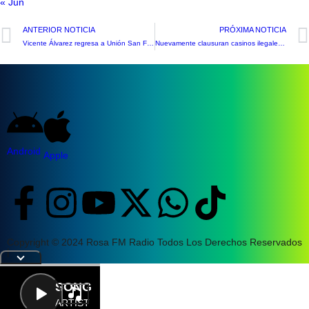
« Jun
ANTERIOR NOTICIA
PRÓXIMA NOTICIA
Vicente Álvarez regresa a Unión San Felipe
Nuevamente clausuran casinos ilegales de juegos en calle Traslaviña
Android
Apple
Copyright © 2024 Rosa FM Radio Todos Los Derechos Reservados
|
Letra
SONG
ARTIST