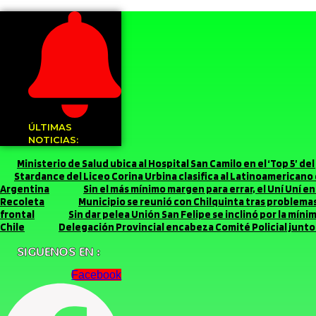
ÚLTIMAS
NOTICIAS:
Ministerio de Salud ubica al Hospital San Camilo en el ‘Top 5’ d
Stardance del Liceo Corina Urbina clasifica al Latinoamerican
Argentina
Sin el más mínimo margen para errar, el Uní Uní 
Recoleta
Municipio se reunió con Chilquinta tras problemas 
frontal
Sin dar pelea Unión San Felipe se inclinó por la míni
Chile
Delegación Provincial encabeza Comité Policial junto 
SIGUENOS EN :
Facebook