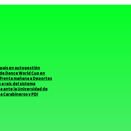
el país en autogestión
o de Dance World Cup en
enfrenta mañana a Deportes
a raíz del sistema
ma ante la Universidad de
a Carabineros y PDI