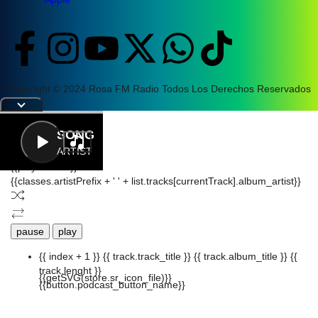
Copyright © 2024 Rosa FM Radio Todos Los Derechos Reservados
|
Letra
SONG
ARTIST
{{playListTitle}}
{{classes.artistPrefix + ' ' + list.tracks[currentTrack].album_artist}}
pause
play
{{ index + 1 }}
{{ track.track_title }}
{{ track.album_title }}
{{
track.lenght }}
{{getSVG(store.sr_icon_file)}}
{{button.podcast_button_name}}