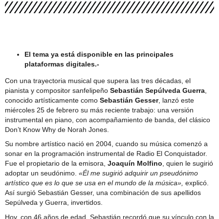
Comité Policial junto a Carabineros y PDI
El tema ya está disponible en las principales
plataformas digitales.-
Con una trayectoria musical que supera las tres décadas, el
pianista y compositor sanfelipeño
Sebastián Sepúlveda Guerra
,
conocido artísticamente como
Sebastián Gesser
, lanzó este
miércoles 25 de febrero su más reciente trabajo: una versión
instrumental en piano, con acompañamiento de banda, del clásico
Don’t Know Why de Norah Jones.
Su nombre artístico nació en 2004, cuando su música comenzó a
sonar en la programación instrumental de Radio El Conquistador.
Fue el propietario de la emisora,
Joaquín Molfino
, quien le sugirió
adoptar un seudónimo.
«Él me sugirió adquirir un pseudónimo
artístico que es lo que se usa en el mundo de la música»,
explicó.
Así surgió Sebastián Gesser, una combinación de sus apellidos
Sepúlveda y Guerra, invertidos.
Hoy, con 46 años de edad, Sebastián recordó que su vínculo con la