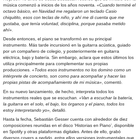
música comenzó a inicios de los años noventa.
«Cuando terminé el
octavo básico, en Navidad me regalaron un teclado Casio
chiquitito, esos con teclas de niño, y ahí me di cuenta que me
gustaba, que tenía voluntad, disciplina, porque pasaba metido
ahí
».
Desde entonces, el piano se transformó en su principal
instrumento. Más tarde incursionó en la guitarra acústica, guiado
por un compañero de colegio, y posteriormente en guitarra
eléctrica, bajo y batería. Sin embargo, aclara que estos últimos los
utiliza principalmente para complementar sus propias
producciones.
«Todos esos instrumentos no los domino como un
intérprete de concierto, son como para acompañar y hacer las
propias pistas de acompañamiento de mi música»
, comentó.
En su nuevo lanzamiento, de hecho, interpreta todos los
instrumentos reales que se escuchan.
«Van a escuchar la batería,
la guitarra en el solo, el bajo, los órganos y el piano, todos los
estoy interpretando yo»,
detalló.
Hasta la fecha, Sebastián Gesser cuenta con alrededor de diez
composiciones reunidas en el disco ‘Historias en Piano’, disponible
en Spotify y otras plataformas digitales. Antes de ello, grabó
diversos covers a pedido, entre ellos versiones instrumentales que