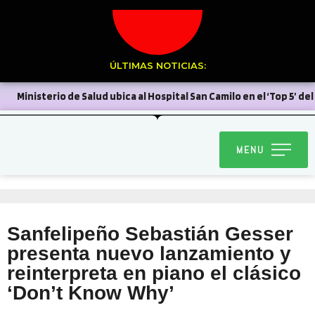
ÚLTIMAS NOTICIAS:
Ministerio de Salud ubica al Hospital San Camilo en el ‘Top 5’ del
país en autogestión
Stardance del Liceo Corina Urbina
MENU
clasifica al Latinoamericano de Dance World Cup en Argentina
Sin el más mínimo margen para errar, el Uní Uní enfrenta
mañana a Deportes Recoleta
Municipio se reunió con
Sanfelipeño Sebastián Gesser
Chilquinta tras problemas a raíz del sistema frontal
presenta nuevo lanzamiento y
Sin dar pelea Unión San Felipe se inclinó por la mínima ante la
reinterpreta en piano el clásico
‘Don’t Know Why’
Universidad de Chile
Delegación Provincial encabeza