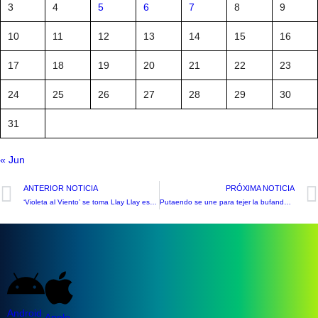
3
4
5
6
7
8
9
10
11
12
13
14
15
16
17
18
19
20
21
22
23
24
25
26
27
28
29
30
31
« Jun
ANTERIOR NOTICIA
PRÓXIMA NOTICIA
‘Violeta al Viento’ se toma Llay Llay este sábado
Putaendo se une para tejer la bufanda más larga y buscar un récord nacional
Android
Apple