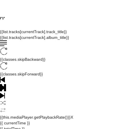
{{list.tracks[currentTrack].track_title}}
{{list.tracks[currentTrack].album_title}}
{{classes.skipBackward}}
{{classes.skipForward}}
{{this.mediaPlayer.getPlaybackRate()}}X
{{ currentTime }}
{{ totalTime }}