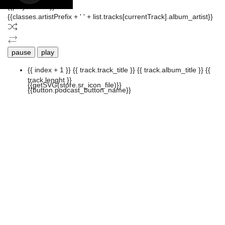
{{playListTitle}}
{{classes.artistPrefix + ' ' + list.tracks[currentTrack].album_artist}}
pause
play
{{ index + 1 }}
{{ track.track_title }}
{{ track.album_title }}
{{
track.lenght }}
{{getSVG(store.sr_icon_file)}}
{{button.podcast_button_name}}