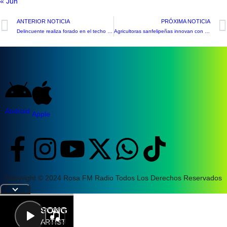
« Jun
ANTERIOR NOTICIA
PRÓXIMA NOTICIA
Delincuente realiza forado en el techo para robar en una botillería
Agricultoras sanfelipeñas innovan con mermelada light 100% natural
Android
Apple
Copyright © 2024 Rosa FM Radio Todos Los Derechos Reservados
|
Letra
SONG
ARTIST