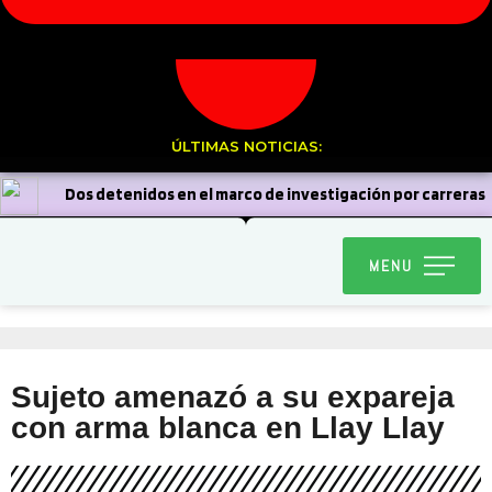
ÚLTIMAS NOTICIAS:
Dos detenidos en el marco de investigación por carreras
clandestinas
Diablada Ancestral de la Carmelita
MENU
realizará bingo solidario para confeccionar sus trajes de baile
religioso
Caen cuatro prófugos de la justicia durante
servicios focalizados
Ollitas comunes: Destacan
Sujeto amenazó a su expareja
aportes y llaman a colaborar para este último mes
con arma blanca en Llay Llay
Curimón se volcó a las calles para conmemorar el aniversario de