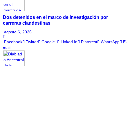
Dos detenidos en el marco de investigación por
carreras clandestinas
agosto 6, 2026
Facebook
Twitter
Google+
Linked In
Pinterest
WhatsApp
E-
mail
Diablada Ancestral de la Carmelita realizará bingo
solidario para confeccionar sus trajes de baile religioso
agosto 6, 2026
Facebook
Twitter
Google+
Linked In
Pinterest
WhatsApp
E-
mail