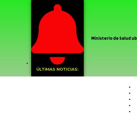
Ministerio de Salud ubi
Stardance del Liceo Co
Argentina
Sin el m
ÚLTIMAS NOTICIAS:
Recoleta
Muni
frontal
Sin da
de Chile
Deleg
PDI