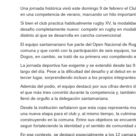
Una jornada histórica vivió este domingo 9 de febrero el C
en una competencia de verano, marcando un hito importante 
Si bien el club practica habitualmente rugby XV, la modalid
desafío completamente nuevo: competir en rugby en modalid
distinto al que se desarrolla en cancha convencional.
El equipo santamariano fue parte del Open Nacional de Rug
comuna y que contó con la participación de seis equipos, t
Dogos, en cambio, se trató de su primera vez compitiendo en
La jornada deportiva fue exigente y se extendió desde las 9
largo del día. Pese a la dificultad del desafío y al debut e
tercer lugar, sorprendiendo incluso a los propios integrantes
Además del podio, el equipo destacó por sus cifras dentro d
el que más tries convirtió durante la competencia y, también
llenó de orgullo a la delegación santamariana.
Desde la institución señalaron que esta copa representa muc
una nueva etapa para el club y, al mismo tiempo, la culmin
construyendo en la comuna. Entre sus objetivos se encuentr
seguir fortaleciendo la identidad y el sentido de comunidad a
En ese contexto, se destacó especialmente a los 12 camarad