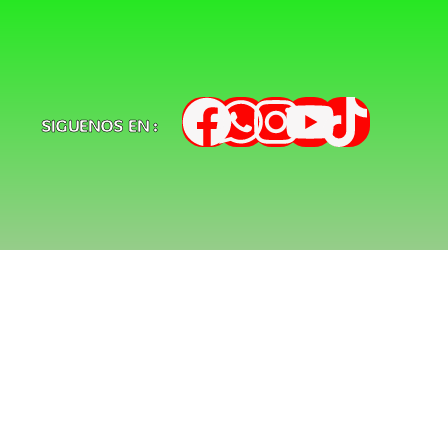
SIGUENOS EN :
s
d