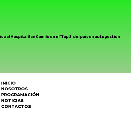
ca al Hospital San Camilo en el ‘Top 5’ del país en autogestión
rina Urbina clasifica al Latinoamericano de Dance World Cup en
ás mínimo margen para errar, el Uní Uní enfrenta mañana a Deporte
cipio se reunió con Chilquinta tras problemas a raíz del sistema
INICIO
r pelea Unión San Felipe se inclinó por la mínima ante la Universida
NOSOTROS
PROGRAMACIÓN
ación Provincial encabeza Comité Policial junto a Carabineros y
NOTICIAS
CONTACTOS