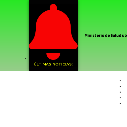
Ministerio de Salud ubi
Stardance del Liceo Co
Argentina
Sin el m
ÚLTIMAS NOTICIAS:
Recoleta
Muni
frontal
Sin da
de Chile
Deleg
PDI