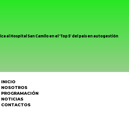
ca al Hospital San Camilo en el ‘Top 5’ del país en autogestión
rina Urbina clasifica al Latinoamericano de Dance World Cup en
ás mínimo margen para errar, el Uní Uní enfrenta mañana a Deporte
cipio se reunió con Chilquinta tras problemas a raíz del sistema
INICIO
r pelea Unión San Felipe se inclinó por la mínima ante la Universida
NOSOTROS
PROGRAMACIÓN
ación Provincial encabeza Comité Policial junto a Carabineros y
NOTICIAS
CONTACTOS