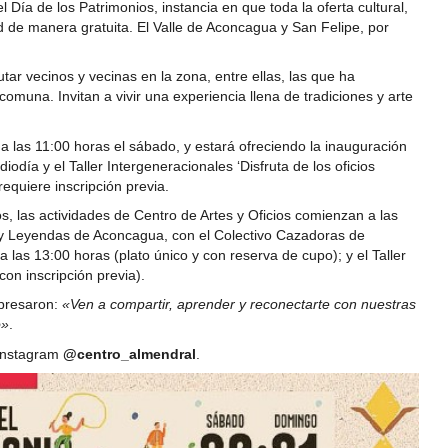
l Día de los Patrimonios, instancia en que toda la oferta cultural,
ad de manera gratuita. El Valle de Aconcagua y San Felipe, por
utar vecinos y vecinas en la zona, entre ellas, las que ha
comuna. Invitan a vivir una experiencia llena de tradiciones y arte
 a las 11:00 horas el sábado, y estará ofreciendo la inauguración
diodía y el Taller Intergeneracionales ‘Disfruta de los oficios
requiere inscripción previa.
os, las actividades de Centro de Artes y Oficios comienzan a las
s y Leyendas de Aconcagua, con el Colectivo Cazadoras de
las 13:00 horas (plato único y con reserva de cupo); y el Taller
 con inscripción previa).
xpresaron:
«Ven a compartir, aprender y reconectarte con nuestras
o»
.
 Instagram
@centro_almendral
.