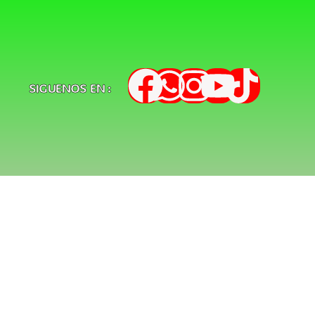
SIGUENOS EN :
s
d