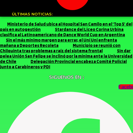
ÚLTIMAS NOTICIAS:
Ministerio de Salud ubica al Hospital San Camilo en el ‘Top 5’ del
país en autogestión
Stardance del Liceo Corina Urbina
clasifica al Latinoamericano de Dance World Cup en Argentina
Sin el más mínimo margen para errar, el Uní Uní enfrenta
mañana a Deportes Recoleta
Municipio se reunió con
Chilquinta tras problemas a raíz del sistema frontal
Sin dar
pelea Unión San Felipe se inclinó por la mínima ante la Universidad
de Chile
Delegación Provincial encabeza Comité Policial
junto a Carabineros y PDI
SIGUENOS EN :
Faceb