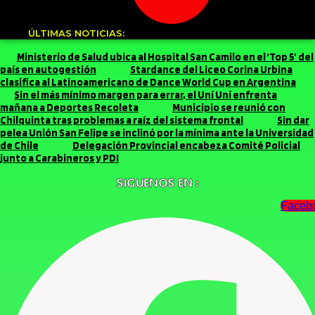
ÚLTIMAS NOTICIAS:
Ministerio de Salud ubica al Hospital San Camilo en el ‘Top 5’ del
país en autogestión
Stardance del Liceo Corina Urbina
clasifica al Latinoamericano de Dance World Cup en Argentina
Sin el más mínimo margen para errar, el Uní Uní enfrenta
mañana a Deportes Recoleta
Municipio se reunió con
Chilquinta tras problemas a raíz del sistema frontal
Sin dar
pelea Unión San Felipe se inclinó por la mínima ante la Universidad
de Chile
Delegación Provincial encabeza Comité Policial
junto a Carabineros y PDI
SIGUENOS EN :
Faceb