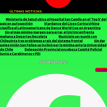
ÚLTIMAS NOTICIAS:
Ministerio de Salud ubica al Hospital San Camilo en el ‘Top 5’ del
país en autogestión
Stardance del Liceo Corina Urbina
clasifica al Latinoamericano de Dance World Cup en Argentina
Sin el más mínimo margen para errar, el Uní Uní enfrenta
mañana a Deportes Recoleta
Municipio se reunió con
Chilquinta tras problemas a raíz del sistema frontal
Sin dar
pelea Unión San Felipe se inclinó por la mínima ante la Universidad
de Chile
Delegación Provincial encabeza Comité Policial
junto a Carabineros y PDI
SIGUENOS EN :
Faceb