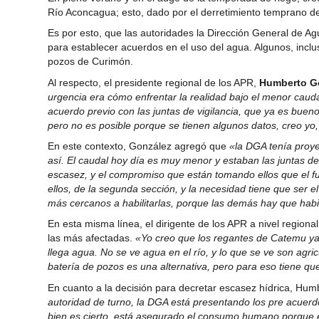
Río Aconcagua; esto, dado por el derretimiento temprano de 
Es por esto, que las autoridades la Dirección General de Ag
para establecer acuerdos en el uso del agua. Algunos, inclus
pozos de Curimón.
Al respecto, el presidente regional de los APR,
Humberto G
urgencia era cómo enfrentar la realidad bajo el menor caud
acuerdo previo con las juntas de vigilancia, que ya es buen
pero no es posible porque se tienen algunos datos, creo yo
En este contexto, González agregó que
«la DGA tenía proye
así. El caudal hoy día es muy menor y estaban las juntas de
escasez, y el compromiso que están tomando ellos que el f
ellos, de la segunda sección, y la necesidad tiene que ser 
más cercanos a habilitarlas, porque las demás hay que habi
En esta misma línea, el dirigente de los APR a nivel region
las más afectadas.
«Yo creo que los regantes de Catemu ya e
llega agua. No se ve agua en el río, y lo que se ve son agric
batería de pozos es una alternativa, pero para eso tiene q
En cuanto a la decisión para decretar escasez hídrica, Hu
autoridad de turno, la DGA está presentando los pre acuerdo
bien es cierto, está asegurado el consumo humano porque 