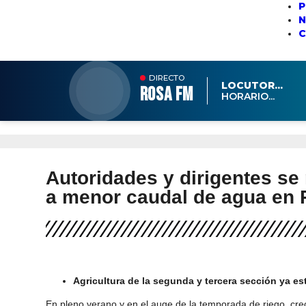
P
N
DIRECTO
LOCUTOR...
ROSA FM
HORARIO...
Autoridades y dirigentes se
a menor caudal de agua en
Agricultura de la segunda y tercera sección ya es
En pleno verano y en el auge de la temporada de riego, crec