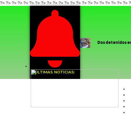
?>
?>
?>
?>
?>
?>
?> ?>
?>
?>
?>
?> ?>
?>
?>
?>
?>
?>
?>
?>
?>
?>
?
Dos detenidos en
Diablada Ancestral de l
baile religioso
ÚLTIMAS NOTICIAS:
focalizados
O
último mes
Cu
Felipe
Dirige
domiciliaria del proyecto