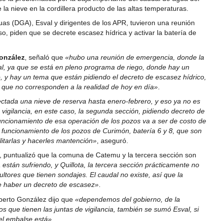
la nieve en la cordillera producto de las altas temperaturas.
uas (DGA), Esval y dirigentes de los APR, tuvieron una reunión
o, piden que se decrete escasez hídrica y activar la batería de
onzález
, señaló que
«hubo una reunión de emergencia, donde la
al, ya que se está en pleno programa de riego, donde hay un
o, y hay un tema que están pidiendo el decreto de escasez hídrico,
, que no corresponden a la realidad de hoy en día»
.
ctada una nieve de reserva hasta enero-febrero, y eso ya no es
 vigilancia, en este caso, la segunda sección, pidiendo decreto de
uncionamiento de esa operación de los pozos va a ser de costo de
el funcionamiento de los pozos de Curimón, batería 6 y 8, que son
litarlas y hacerles mantención»
, aseguró.
al, puntualizó que la comuna de Catemu y la tercera sección son
stán sufriendo, y Quillota, la tercera sección prácticamente no
ultores que tienen sondajes. El caudal no existe, así que la
ue haber un decreto de escasez»
.
mberto González dijo que
«dependemos del gobierno, de la
s que tienen las juntas de vigilancia, también se sumó Esval, si
el embalse está»
.