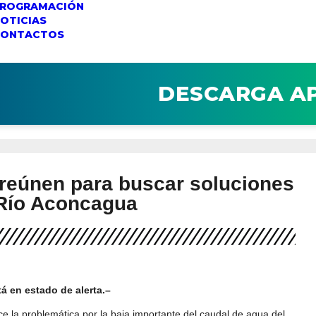
ROGRAMACIÓN
OTICIAS
CONTACTOS
DESCARGA A
 reúnen para buscar soluciones
 Río Aconcagua
tá en estado de alerta.–
e la problemática por la baja importante del caudal de agua del