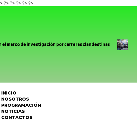
> ?>
?>
?> ?>
?>
 el marco de investigación por carreras clandestinas
a Carmelita realizará bingo solidario para confeccionar sus trajes 
Caen cuatro prófugos de la justicia durante servicios
llitas comunes: Destacan aportes y llaman a colaborar para este
INICIO
rimón se volcó a las calles para conmemorar el aniversario de San
NOSOTROS
PROGRAMACIÓN
ntes de La Troya valoran avances en tramitación para conexión
NOTICIAS
CONTACTOS
 de alcantarillado