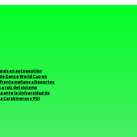
el país en autogestión
o de Dance World Cup en
enfrenta mañana a Deportes
a raíz del sistema
ma ante la Universidad de
a Carabineros y PDI