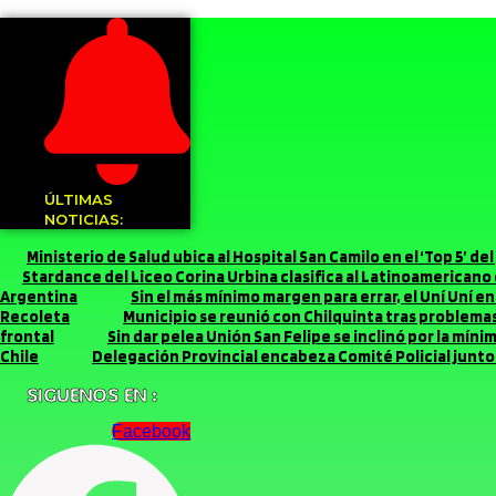
ÚLTIMAS
NOTICIAS:
Ministerio de Salud ubica al Hospital San Camilo en el ‘Top 5’ d
Stardance del Liceo Corina Urbina clasifica al Latinoamerican
Argentina
Sin el más mínimo margen para errar, el Uní Uní 
Recoleta
Municipio se reunió con Chilquinta tras problemas 
frontal
Sin dar pelea Unión San Felipe se inclinó por la míni
Chile
Delegación Provincial encabeza Comité Policial junto 
SIGUENOS EN :
Facebook