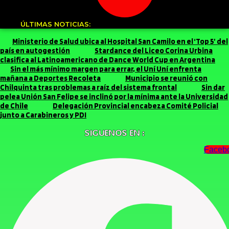
ÚLTIMAS NOTICIAS:
Ministerio de Salud ubica al Hospital San Camilo en el ‘Top 5’ del
país en autogestión
Stardance del Liceo Corina Urbina
clasifica al Latinoamericano de Dance World Cup en Argentina
Sin el más mínimo margen para errar, el Uní Uní enfrenta
mañana a Deportes Recoleta
Municipio se reunió con
Chilquinta tras problemas a raíz del sistema frontal
Sin dar
pelea Unión San Felipe se inclinó por la mínima ante la Universidad
de Chile
Delegación Provincial encabeza Comité Policial
junto a Carabineros y PDI
SIGUENOS EN :
Faceb