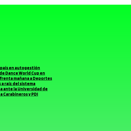
el país en autogestión
o de Dance World Cup en
enfrenta mañana a Deportes
a raíz del sistema
ma ante la Universidad de
a Carabineros y PDI