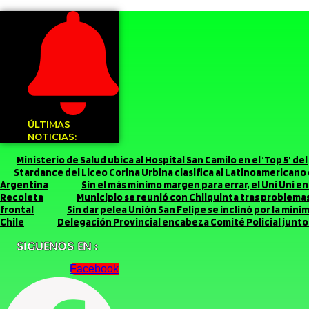
ÚLTIMAS
NOTICIAS:
Ministerio de Salud ubica al Hospital San Camilo en el ‘Top 5’ d
Stardance del Liceo Corina Urbina clasifica al Latinoamerican
Argentina
Sin el más mínimo margen para errar, el Uní Uní 
Recoleta
Municipio se reunió con Chilquinta tras problemas 
frontal
Sin dar pelea Unión San Felipe se inclinó por la míni
Chile
Delegación Provincial encabeza Comité Policial junto 
SIGUENOS EN :
Facebook