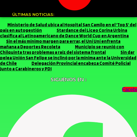
ÚLTIMAS NOTICIAS:
Ministerio de Salud ubica al Hospital San Camilo en el ‘Top 5’ del
país en autogestión
Stardance del Liceo Corina Urbina
clasifica al Latinoamericano de Dance World Cup en Argentina
Sin el más mínimo margen para errar, el Uní Uní enfrenta
mañana a Deportes Recoleta
Municipio se reunió con
Chilquinta tras problemas a raíz del sistema frontal
Sin dar
pelea Unión San Felipe se inclinó por la mínima ante la Universidad
de Chile
Delegación Provincial encabeza Comité Policial
junto a Carabineros y PDI
SIGUENOS EN :
Faceb