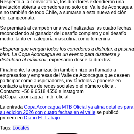
Respecto a la convocatoria, los directores extendieron una
invitación abierta a corredores no solo del Valle de Aconcagua,
sino también de todo Chile, a sumarse a esta nueva edición
del campeonato.
Se premiará al campeón una vez finalizadas las cuatro fechas,
reconociendo al ganador del desafío completo y del desafío
medio, tanto en categoría masculina como femenina.
«
Esperar que vengan todos los corredores a disfrutar, a pasarla
bien. La Copa Aconcagua es un evento para distraerse y
disfrutarlo al máximo»,
expresaron desde la directiva.
Finalmente, la organización también hizo un llamado a
empresarios y empresas del Valle de Aconcagua que deseen
participar como auspiciadores, invitándolos a ponerse en
contacto a través de redes sociales o el número oficial.
Contacto: +56 9 6518 4556 e Instagram:
@Copa_aconcagua_mtb_oficial.
La entrada
Copa Aconcagua MTB Oficial ya afina detalles para
su edición 2026 con cuatro fechas en el valle
se publicó
primero en
Diario El Trabajo
.
Tags:
Locales