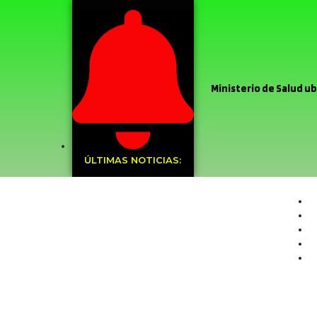
Ministerio de Salud ubi
Stardance del Liceo Co
Argentina
Sin el m
ÚLTIMAS NOTICIAS:
Recoleta
Muni
frontal
Sin da
de Chile
Deleg
PDI