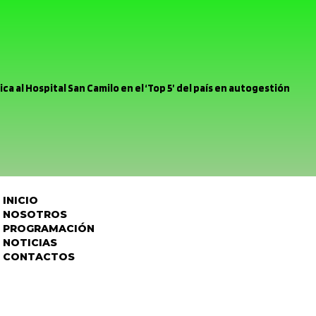
ca al Hospital San Camilo en el ‘Top 5’ del país en autogestión
rina Urbina clasifica al Latinoamericano de Dance World Cup en
ás mínimo margen para errar, el Uní Uní enfrenta mañana a Deporte
cipio se reunió con Chilquinta tras problemas a raíz del sistema
INICIO
r pelea Unión San Felipe se inclinó por la mínima ante la Universida
NOSOTROS
PROGRAMACIÓN
ación Provincial encabeza Comité Policial junto a Carabineros y
NOTICIAS
CONTACTOS