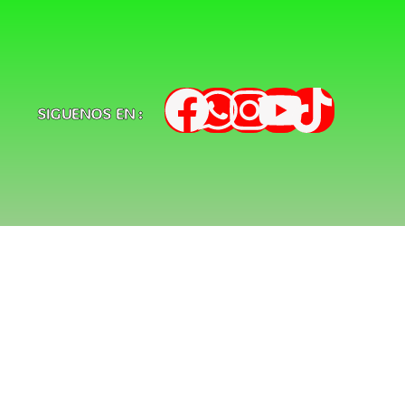
SIGUENOS EN :
s
d