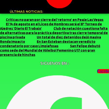
ÚLTIMAS NOTICIAS:
Críticas no paran por cierre del ‘retorno’ en Peaje Las Vegas
El 14 de agosto en el Liceo de Hombres será el 8º Torneo de
Ajedrez ‘Diario El Trabajo’
Club de natación cuestiona falta
de alternativas para la práctica deportiva tras cierre temporal de
piscina privada
Un total de diez detenidos dejó masiva
Ronda Impacto
En San Esteban destacan veredicto
condenatorio por caso Limpiafosas
San Felipe debutó
como sede del Mundial de Vóleibol Femenino U17 con gran
presencia de hinchas
SIGUENOS EN :
Faceb