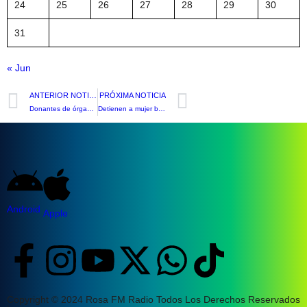
24
25
26
27
28
29
30
31
« Jun
ANTERIOR NOTICIA
PRÓXIMA NOTICIA
Donantes de órganos de Aconcagua permiten ayudar a ocho personas
Detienen a mujer boliviana por crimen de su compatriota en la toma de San Felipe
Android
Apple
Copyright © 2024 Rosa FM Radio Todos Los Derechos Reservados