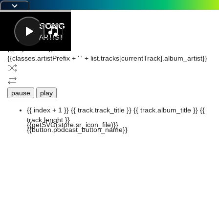
|
Letra
SONG
ARTIST
{{playListTitle}}
{{classes.artistPrefix + ' ' + list.tracks[currentTrack].album_artist}}
pause
play
{{ index + 1 }}
{{ track.track_title }}
{{ track.album_title }}
{{
track.lenght }}
{{getSVG(store.sr_icon_file)}}
{{button.podcast_button_name}}