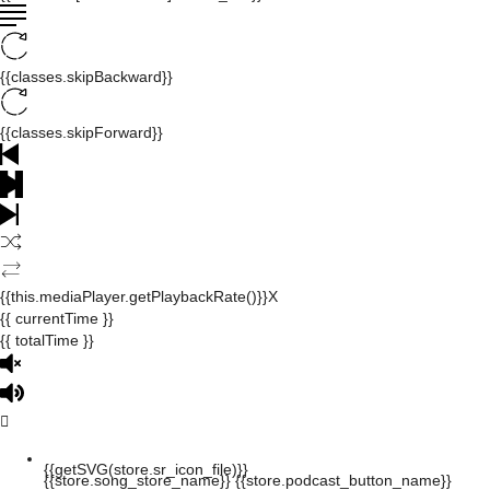
{{classes.skipBackward}}
{{classes.skipForward}}
{{this.mediaPlayer.getPlaybackRate()}}X
{{ currentTime }}
{{ totalTime }}
{{getSVG(store.sr_icon_file)}}
{{store.song_store_name}}
{{store.podcast_button_name}}