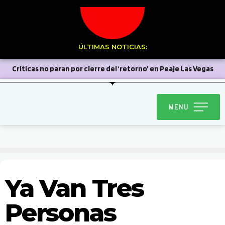
ÚLTIMAS NOTICIAS:
Críticas no paran por cierre del ‘retorno’ en Peaje Las Vegas
El 14 de agosto en el Liceo de Hombres será el 8º Torneo de
MENU
Ajedrez ‘Diario El Trabajo’
Club de natación cuestiona falta
de alternativas para la práctica deportiva tras cierre temporal de
piscina privada
Un total de diez detenidos dejó
masiva Ronda Impacto
En San Esteban destacan
Ya Van Tres
veredicto condenatorio por caso Limpiafosas
San
Personas
Felipe debutó como sede del Mundial de Vóleibol Femenino U17