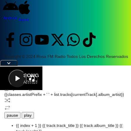
Android
Apple
Copyright © 2024 Rosa FM Radio Todos Los Derechos Reservados
|
Letra
SONG
ARTIST
{{playListTitle}}
{{classes.artistPrefix + ' ' + list.tracks[currentTrack].album_artist}}
pause
play
{{ index + 1 }}
{{ track.track_title }}
{{ track.album_title }}
{{