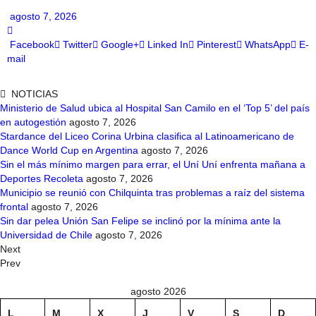
agosto 7, 2026
Facebook
Twitter
Google+
Linked In
Pinterest
WhatsApp
E-
mail
NOTICIAS
Ministerio de Salud ubica al Hospital San Camilo en el ‘Top 5’ del país
en autogestión
agosto 7, 2026
Stardance del Liceo Corina Urbina clasifica al Latinoamericano de
Dance World Cup en Argentina
agosto 7, 2026
Sin el más mínimo margen para errar, el Uní Uní enfrenta mañana a
Deportes Recoleta
agosto 7, 2026
Municipio se reunió con Chilquinta tras problemas a raíz del sistema
frontal
agosto 7, 2026
Sin dar pelea Unión San Felipe se inclinó por la mínima ante la
Universidad de Chile
agosto 7, 2026
Next
Prev
agosto 2026
L
M
X
J
V
S
D