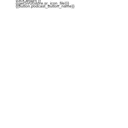
track.lenght }}
{{getSVG(store.sr_icon_file)}}
{{button.podcast_button_name}}