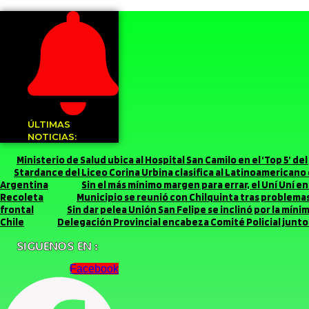
ÚLTIMAS
NOTICIAS:
Ministerio de Salud ubica al Hospital San Camilo en el ‘Top 5’ d
Stardance del Liceo Corina Urbina clasifica al Latinoamerican
Argentina
Sin el más mínimo margen para errar, el Uní Uní 
Recoleta
Municipio se reunió con Chilquinta tras problemas 
frontal
Sin dar pelea Unión San Felipe se inclinó por la míni
Chile
Delegación Provincial encabeza Comité Policial junto 
SIGUENOS EN :
Facebook