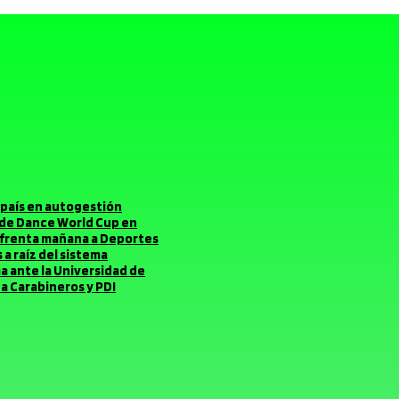
el país en autogestión
o de Dance World Cup en
enfrenta mañana a Deportes
a raíz del sistema
ma ante la Universidad de
a Carabineros y PDI