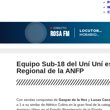
P
N
DIRECTO
LOCUTOR...
ROSA FM
HORARIO...
Equipo Sub-18 del Uní Uní 
Regional de la ANFP
Con sendas conquistas de
Gaspar de la Hoz
y
Lucas Cana
a 1 a su similar de Atlético Colina en la gran final de la ca
domingo último en el Estadio Bicentenario de la Florida.