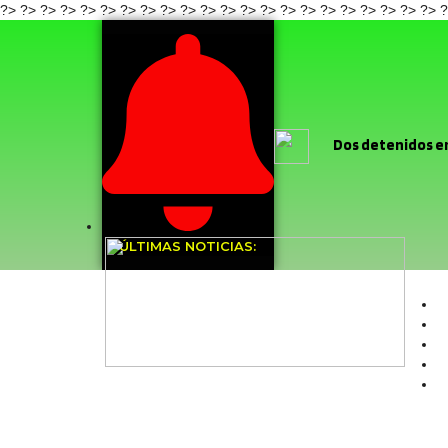
?>
?>
?>
?>
?>
?>
?> ?>
?>
?>
?>
?> ?>
?>
?>
?>
?>
?>
?>
?>
?>
?>
?
Dos detenidos en
Diablada Ancestral de l
baile religioso
ÚLTIMAS NOTICIAS:
focalizados
O
último mes
Cu
Felipe
Dirige
domiciliaria del proyecto