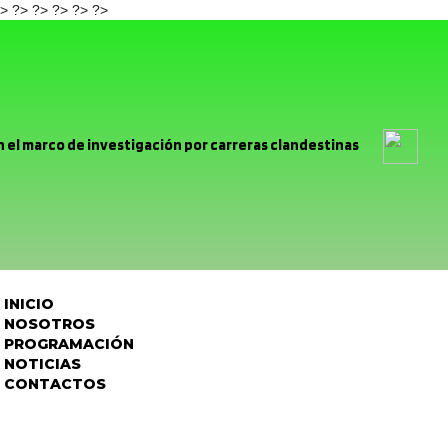
> ?>
?>
?> ?>
?>
 el marco de investigación por carreras clandestinas
a Carmelita realizará bingo solidario para confeccionar sus trajes 
Caen cuatro prófugos de la justicia durante servicios
llitas comunes: Destacan aportes y llaman a colaborar para este
INICIO
rimón se volcó a las calles para conmemorar el aniversario de San
NOSOTROS
PROGRAMACIÓN
ntes de La Troya valoran avances en tramitación para conexión
NOTICIAS
CONTACTOS
 de alcantarillado