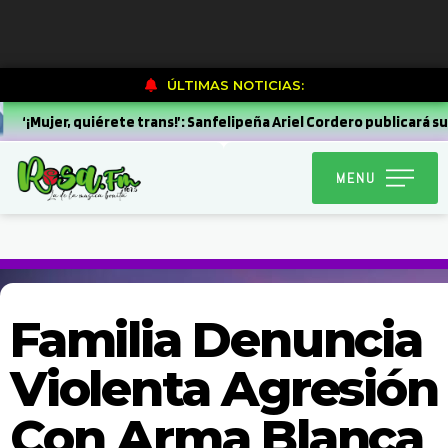
?>
?>
?>
?>
?>
?>
?> ?>
?>
?>
?>
?> ?>
?>
?>
?>
?>
?>
?>
?>
?>
?>
?> ?>
?>
?> ?>
?>
ÚLTIMAS NOTICIAS:
‘¡Mujer, quiérete trans!’: Sanfelipeña Ariel Cordero publicará su
MENU
Familia Denuncia
Violenta Agresión
Con Arma Blanca