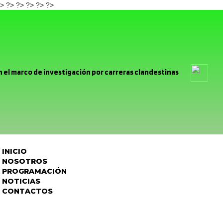
> ?>
?>
?> ?>
?>
 el marco de investigación por carreras clandestinas
a Carmelita realizará bingo solidario para confeccionar sus trajes 
Caen cuatro prófugos de la justicia durante servicios
llitas comunes: Destacan aportes y llaman a colaborar para este
INICIO
rimón se volcó a las calles para conmemorar el aniversario de San
NOSOTROS
PROGRAMACIÓN
ntes de La Troya valoran avances en tramitación para conexión
NOTICIAS
CONTACTOS
 de alcantarillado