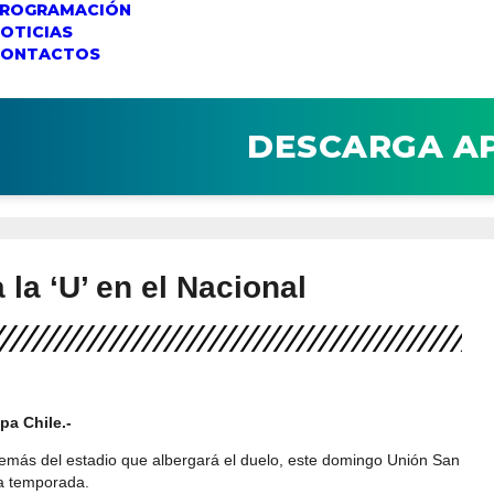
ROGRAMACIÓN
OTICIAS
CONTACTOS
DESCARGA A
 la ‘U’ en el Nacional
pa Chile.-
 además del estadio que albergará el duelo, este domingo Unión San
la temporada.