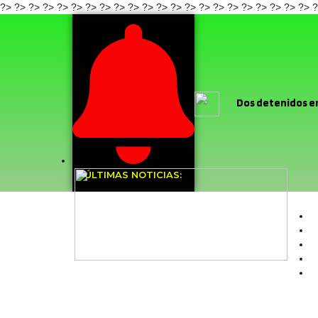
?>
?>
?>
?>
?>
?>
?> ?>
?>
?>
?>
?> ?>
?>
?>
?>
?>
?>
?>
?>
?>
?>
?
Dos detenidos en
Diablada Ancestral de l
baile religioso
ÚLTIMAS NOTICIAS:
focalizados
O
último mes
Cu
Felipe
Dirige
domiciliaria del proyecto